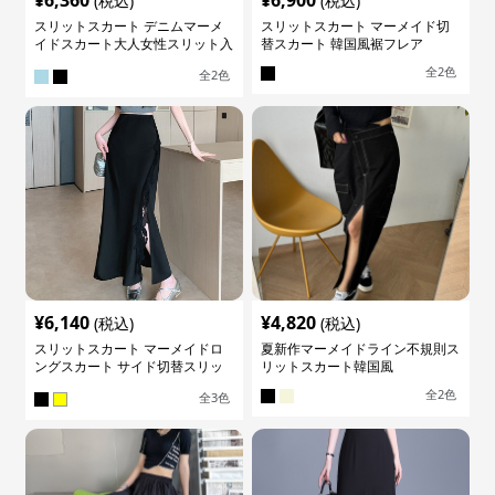
¥
6,360
¥
6,900
(税込)
(税込)
スリットスカート デニムマーメ
スリットスカート マーメイド切
イドスカート大人女性スリット入
替スカート 韓国風裾フレア
り
全
2
色
全
2
色
¥
6,140
¥
4,820
(税込)
(税込)
スリットスカート マーメイドロ
夏新作マーメイドライン不規則ス
ングスカート サイド切替スリッ
リットスカート韓国風
ト ハイウエスト
全
2
色
全
3
色