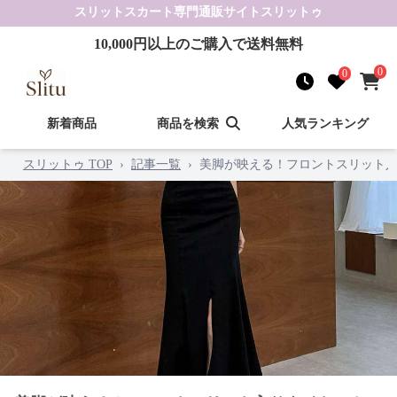
スリットスカート
専門通販サイト
スリットゥ
10,000
円以上のご購入で送料無料
0
0
新着商品
商品を検索
人気ランキング
スリットゥ TOP
›
記事一覧
›
美脚が映える！フロントスリット入