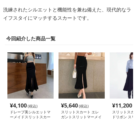
洗練されたシルエットと機能性を兼ね備えた、現代的なラ
イフスタイにマッチするスカートです。
今回紹介した商品一覧
¥
4,100
¥
5,640
¥
11,200
(税込)
(税込)
(税
ドレープ美シルエットマ
スリットスカート エレ
スリットスカー
ーメイドスリットスカー
ガントスリットマーメイ
ドリボン スリ
ト
ドスカート
ーツ ロングス