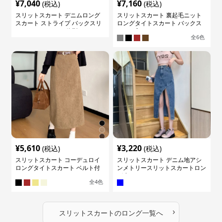
¥
7,040
¥
7,160
(税込)
(税込)
スリットスカート デニムロング
スリットスカート 裏起毛ニット
スカート ストライプ バックスリ
ロングタイトスカート バックス
ット ハイウェスト 体型カバー レ
リット入り
全
6
色
ディース
¥
5,610
¥
3,220
(税込)
(税込)
スリットスカート コーデュロイ
スリットスカート デニム地アシ
ロングタイトスカート ベルト付
ンメトリースリットスカートロン
き バックスリット
グ丈
全
4
色
›
スリットスカート
の
ロング
一覧へ