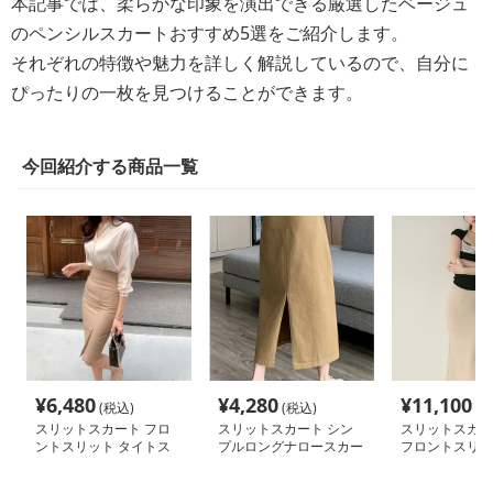
本記事では、柔らかな印象を演出できる厳選したベージュ
のペンシルスカートおすすめ5選をご紹介します。
それぞれの特徴や魅力を詳しく解説しているので、自分に
ぴったりの一枚を見つけることができます。
今回紹介する商品一覧
¥
6,480
¥
4,280
¥
11,100
(税込)
(税込)
(税
スリットスカート フロ
スリットスカート シン
スリットスカー
ントスリット タイトス
プルロングナロースカー
フロントスリッ
カート
ト
スカート