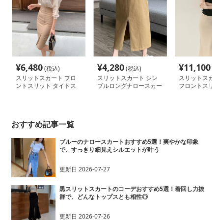
¥
6,480
¥
4,280
¥
11,100
(税込)
(税込)
(税
スリットスカート フロ
スリットスカート シン
スリットスカー
ントスリット タイトス
プルロングナロースカー
フロントスリッ
カート
ト
スカート
おすすめ記事一覧
ブルーのナロースカートおすすめ5選！爽やかな印象
で、すっきり細見えシルエットが叶う
更新日
2026-07-27
黒スリットスカートのコーデおすすめ5選！着回し力抜
群で、どんなトップスとも相性◎
更新日
2026-07-26