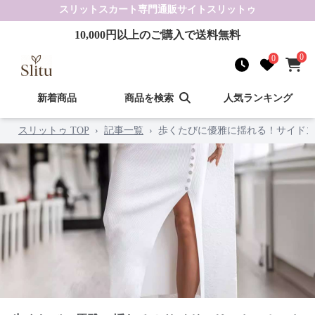
スリットスカート
専門通販サイト
スリットゥ
10,000
円以上のご購入で送料無料
0
0
新着商品
商品を検索
人気ランキング
スリットゥ TOP
›
記事一覧
›
歩くたびに優雅に揺れる！サイドス