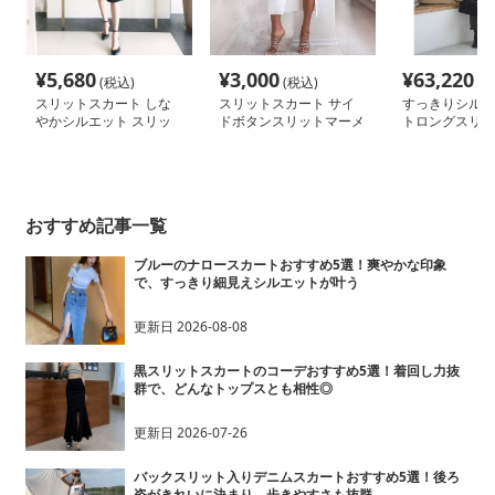
¥
5,680
¥
3,000
¥
63,220
(税込)
(税込)
(税
スリットスカート しな
スリットスカート サイ
すっきりシルエ
やかシルエット スリッ
ドボタンスリットマーメ
トロングスリッ
トマーメイドスカート
イドスカート
ト
おすすめ記事一覧
ブルーのナロースカートおすすめ5選！爽やかな印象
で、すっきり細見えシルエットが叶う
更新日
2026-08-08
黒スリットスカートのコーデおすすめ5選！着回し力抜
群で、どんなトップスとも相性◎
更新日
2026-07-26
バックスリット入りデニムスカートおすすめ5選！後ろ
姿がきれいに決まり、歩きやすさも抜群