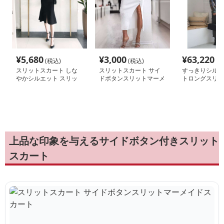
¥
5,680
¥
3,000
¥
63,220
(税込)
(税込)
(税
スリットスカート しな
スリットスカート サイ
すっきりシルエ
やかシルエット スリッ
ドボタンスリットマーメ
トロングスリッ
トマーメイドスカート
イドスカート
ト
上品な印象を与えるサイドボタン付きスリット
スカート