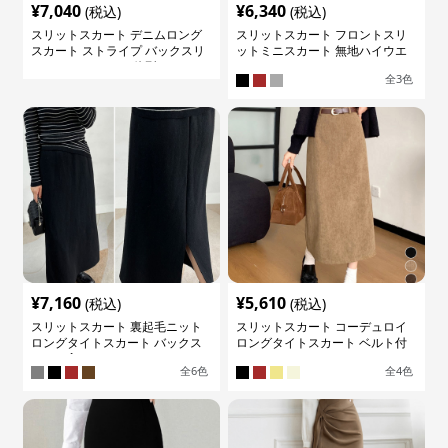
¥
7,040
¥
6,340
(税込)
(税込)
スリットスカート デニムロング
スリットスカート フロントスリ
スカート ストライプ バックスリ
ットミニスカート 無地ハイウエ
ット ハイウェスト 体型カバー レ
ストタイト
全
3
色
ディース
¥
7,160
¥
5,610
(税込)
(税込)
スリットスカート 裏起毛ニット
スリットスカート コーデュロイ
ロングタイトスカート バックス
ロングタイトスカート ベルト付
リット入り
き バックスリット
全
6
色
全
4
色