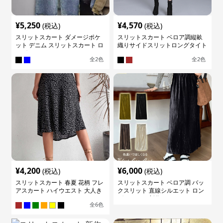
¥
5,250
¥
4,570
(税込)
(税込)
スリットスカート ダメージポケ
スリットスカート ベロア調縦畝
ット デニム スリットスカート ロ
織りサイドスリットロングタイト
ング
スカート
全
2
色
全
2
色
¥
4,200
¥
6,000
(税込)
(税込)
スリットスカート 春夏 花柄 フレ
スリットスカート ベロア調 バッ
アスカート ハイウエスト 大人き
クスリット 直線シルエット ロン
れいめ
グスカート 新作
全
6
色