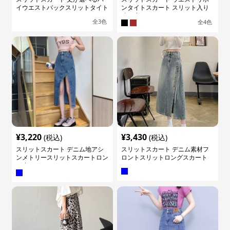
イウエストバックスリットタイト
ンタイトスカート スリット入り
スカート
膝下丈
全
3
色
全
4
色
¥
3,220
¥
3,430
(税込)
(税込)
スリットスカート デニム地アシ
スリットスカート デニム素材フ
ンメトリースリットスカートロン
ロントスリットロングスカート
グ丈