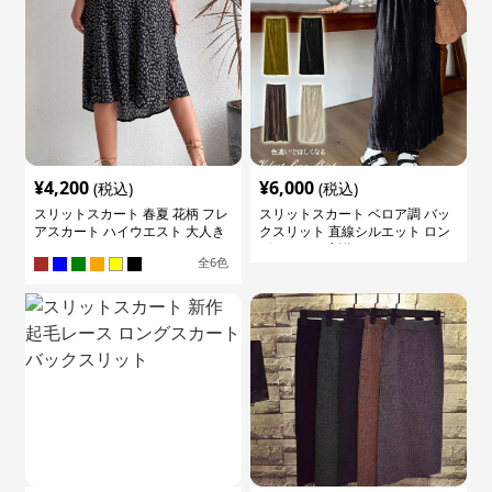
¥
4,200
¥
6,000
(税込)
(税込)
スリットスカート 春夏 花柄 フレ
スリットスカート ベロア調 バッ
アスカート ハイウエスト 大人き
クスリット 直線シルエット ロン
れいめ
グスカート 新作
全
6
色