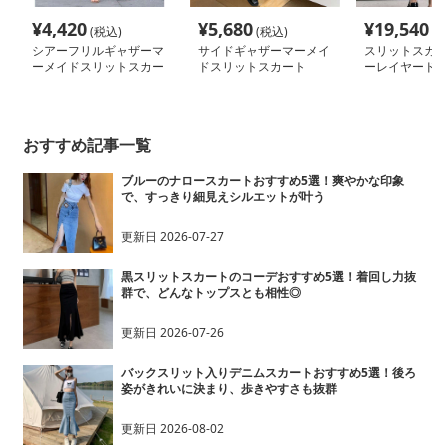
¥
4,420
¥
5,680
¥
19,540
(税込)
(税込)
(税
シアーフリルギャザーマ
サイドギャザーマーメイ
スリットスカー
ーメイドスリットスカー
ドスリットスカート
ーレイヤードマ
ト
スカート
おすすめ記事一覧
ブルーのナロースカートおすすめ5選！爽やかな印象
で、すっきり細見えシルエットが叶う
更新日
2026-07-27
黒スリットスカートのコーデおすすめ5選！着回し力抜
群で、どんなトップスとも相性◎
更新日
2026-07-26
バックスリット入りデニムスカートおすすめ5選！後ろ
姿がきれいに決まり、歩きやすさも抜群
更新日
2026-08-02