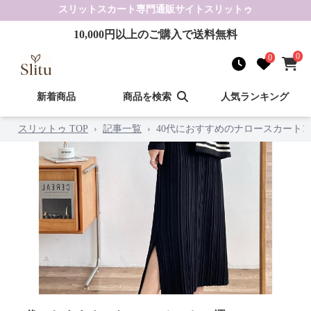
スリットスカート
専門通販サイト
スリットゥ
10,000
円以上のご購入で送料無料
0
0
新着商品
商品を検索
人気ランキング
スリットゥ TOP
›
記事一覧
›
40代におすすめのナロースカート1