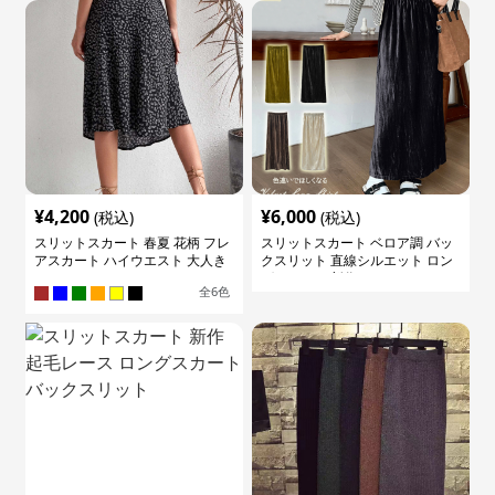
¥
4,200
¥
6,000
(税込)
(税込)
スリットスカート 春夏 花柄 フレ
スリットスカート ベロア調 バッ
アスカート ハイウエスト 大人き
クスリット 直線シルエット ロン
れいめ
グスカート 新作
全
6
色