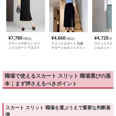
¥
7,780
¥
4,660
¥
4,720
(税込)
(税込)
(税込
プリーツデザイン スリ
スリットスカート 洗練
スリットスカー
ットスカート ウエスト
ナローシルエットスリッ
シルエット ミ
ゴム
トスカート
リットスカート
職場で使えるスカート スリット 職場選びの基
本｜まず押さえるべきポイント
スカート スリット 職場を選ぶうえで重要な判断基
準