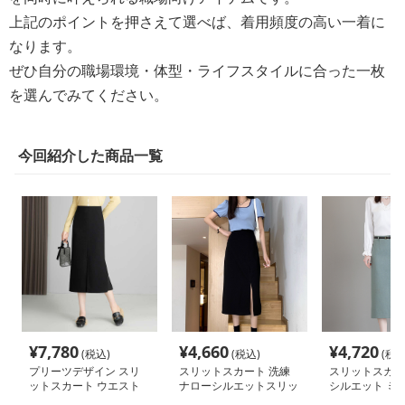
上記のポイントを押さえて選べば、着用頻度の高い一着に
なります。
ぜひ自分の職場環境・体型・ライフスタイルに合った一枚
を選んでみてください。
今回紹介した商品一覧
¥
7,780
¥
4,660
¥
4,720
(税込)
(税込)
(税込
プリーツデザイン スリ
スリットスカート 洗練
スリットスカー
ットスカート ウエスト
ナローシルエットスリッ
シルエット ミ
ゴム
トスカート
リットスカート