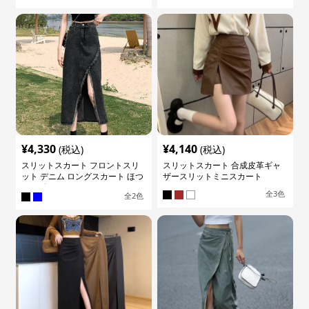
¥
4,330
¥
4,140
(税込)
(税込)
スリットスカート フロントスリ
スリットスカート 合成皮革ギャ
ット デニム ロングスカート ほつ
ザースリットミニスカート
れデザイン
全
3
色
全
2
色