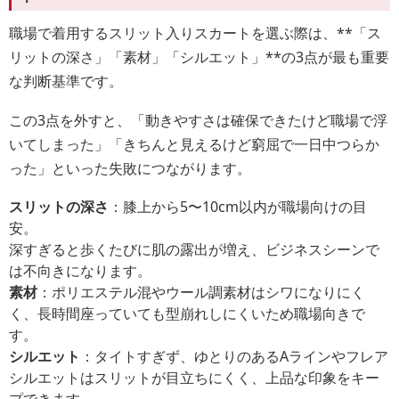
職場で着用するスリット入りスカートを選ぶ際は、**「ス
リットの深さ」「素材」「シルエット」**の3点が最も重要
な判断基準です。
この3点を外すと、「動きやすさは確保できたけど職場で浮
いてしまった」「きちんと見えるけど窮屈で一日中つらか
った」といった失敗につながります。
スリットの深さ
：膝上から5〜10cm以内が職場向けの目
安。
深すぎると歩くたびに肌の露出が増え、ビジネスシーンで
は不向きになります。
素材
：ポリエステル混やウール調素材はシワになりにく
く、長時間座っていても型崩れしにくいため職場向きで
す。
シルエット
：タイトすぎず、ゆとりのあるAラインやフレア
シルエットはスリットが目立ちにくく、上品な印象をキー