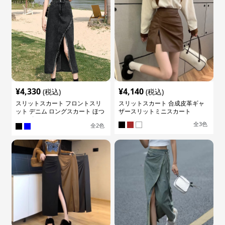
¥
4,330
¥
4,140
(税込)
(税込)
スリットスカート フロントスリ
スリットスカート 合成皮革ギャ
ット デニム ロングスカート ほつ
ザースリットミニスカート
れデザイン
全
3
色
全
2
色