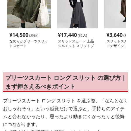
¥
14,500
¥
17,440
¥
3,640
(税込)
(税込)
(税込
なめらかプリーツスリッ
スリットスカート 上品
スリットスカー
トスカート
シルエット スリットプ
トデザイン ス
リーツロングスカート
リーツスカート
プリーツスカート ロング スリット の選び方｜
まず押さえるべきポイント
プリーツスカート ロング スリット を選ぶ際、「なんとなく
おしゃれそう」という感覚だけで選ぶと、手持ちのアイテ
ムと合わなかったり、思ったより動きにくかったりと後悔
につながります。