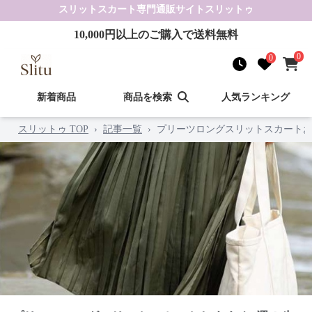
スリットスカート
専門通販サイト
スリットゥ
10,000
円以上のご購入で送料無料
0
0
新着商品
商品を検索
人気ランキング
スリットゥ TOP
›
記事一覧
›
プリーツロングスリットスカートお