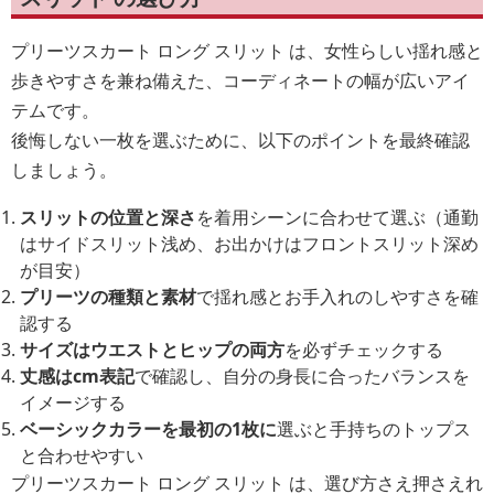
プリーツスカート ロング スリット は、女性らしい揺れ感と
歩きやすさを兼ね備えた、コーディネートの幅が広いアイ
テムです。
後悔しない一枚を選ぶために、以下のポイントを最終確認
しましょう。
スリットの位置と深さ
を着用シーンに合わせて選ぶ（通勤
はサイドスリット浅め、お出かけはフロントスリット深め
が目安）
プリーツの種類と素材
で揺れ感とお手入れのしやすさを確
認する
サイズはウエストとヒップの両方
を必ずチェックする
丈感はcm表記
で確認し、自分の身長に合ったバランスを
イメージする
ベーシックカラーを最初の1枚に
選ぶと手持ちのトップス
と合わせやすい
プリーツスカート ロング スリット は、選び方さえ押さえれ