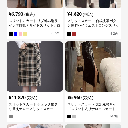
¥
6,790
¥
4,820
(税込)
(税込)
スリットスカート リブ編み縦ラ
スリットスカート 合成皮革ボタ
イン美脚見えサイドスリットナロ
ン装飾ハイウエストロングスリッ
ースカート
トスカート
全
4
色
全
2
色
¥
11,870
¥
6,960
(税込)
(税込)
スリットスカート チェック柄切
スリットスカート 光沢素材サイ
り替えナロースリットスカート
ドスリット入りナロースカート
全
2
色