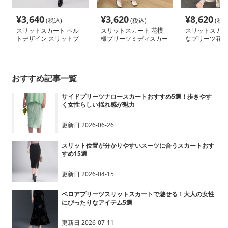
¥
3,640
¥
3,620
¥
8,620
(税込)
(税込)
(税込
スリットスカート ベル
スリットスカート 花模
スリットスカー
トデザイン スリットプ
様プリーツミディスカー
なプリーツ花柄
リーツスカート
ト
スカート
おすすめ記事一覧
サイドプリーツナロースカートおすすめ5選！歩きやす
く女性らしい揺れ感が魅力
更新日
2026-06-26
スリット位置が分かりやすいスーツに合うスカートおす
すめ15選
更新日
2026-04-15
ベロアプリーツスリットスカートで魅せる！大人の女性
にぴったりなアイテム5選
更新日
2026-07-11