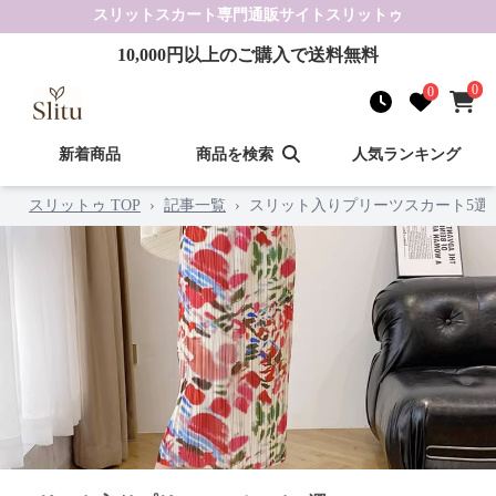
スリットスカート
専門通販サイト
スリットゥ
10,000
円以上のご購入で送料無料
0
0
新着商品
商品を検索
人気ランキング
スリットゥ TOP
›
記事一覧
›
スリット入りプリーツスカート5選