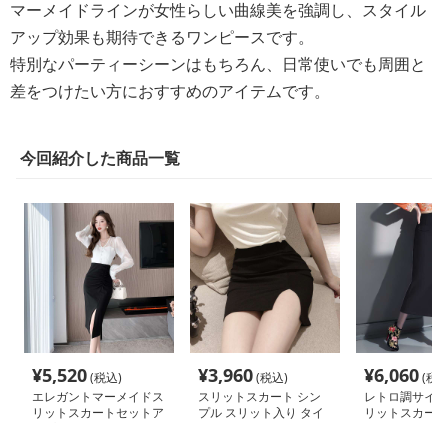
マーメイドラインが女性らしい曲線美を強調し、スタイル
アップ効果も期待できるワンピースです。
特別なパーティーシーンはもちろん、日常使いでも周囲と
差をつけたい方におすすめのアイテムです。
今回紹介した商品一覧
¥
5,520
¥
3,960
¥
6,060
(税込)
(税込)
(税込
エレガントマーメイドス
スリットスカート シン
レトロ調サイド
リットスカートセットア
プル スリット入り タイ
リットスカート
ップ
トスカート