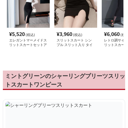
¥
5,520
¥
3,960
¥
6,060
(税込)
(税込)
(税込
エレガントマーメイドス
スリットスカート シン
レトロ調サイド
リットスカートセットア
プル スリット入り タイ
リットスカート
ップ
トスカート
ミントグリーンのシャーリングプリーツスリッ
トスカートワンピース