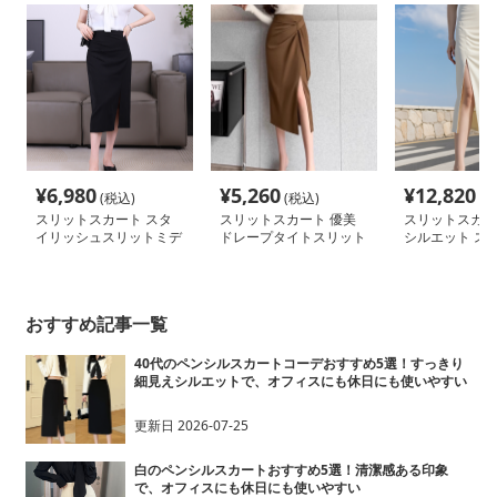
¥
6,980
¥
5,260
¥
12,820
(税込)
(税込)
(税
スリットスカート スタ
スリットスカート 優美
スリットスカー
イリッシュスリットミデ
ドレープタイトスリット
シルエット ス
ィ丈スカート
スカート
イトスカート
おすすめ記事一覧
40代のペンシルスカートコーデおすすめ5選！すっきり
細見えシルエットで、オフィスにも休日にも使いやすい
更新日
2026-07-25
白のペンシルスカートおすすめ5選！清潔感ある印象
で、オフィスにも休日にも使いやすい