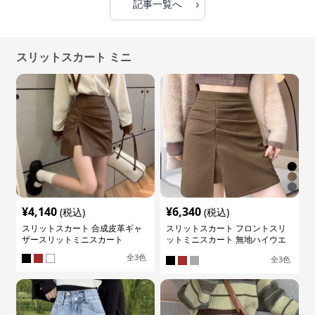
›
記事一覧へ
スリットスカート ミニ
¥
4,140
¥
6,340
(税込)
(税込)
スリットスカート 合成皮革ギャ
スリットスカート フロントスリ
ザースリットミニスカート
ットミニスカート 無地ハイウエ
ストタイト
全
3
色
全
3
色