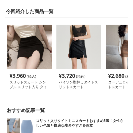
今回紹介した商品一覧
¥
3,960
¥
3,720
¥
2,680
(税込)
(税込)
(税込
スリットスカート シン
パイソン型押しタイトス
コーデュロイミ
プル スリット入り タイ
リットスカート
トスカート
トスカート
おすすめ記事一覧
スリット入りタイトミニスカートおすすめ5選！女性ら
しい色気と快適な歩きやすさを両立