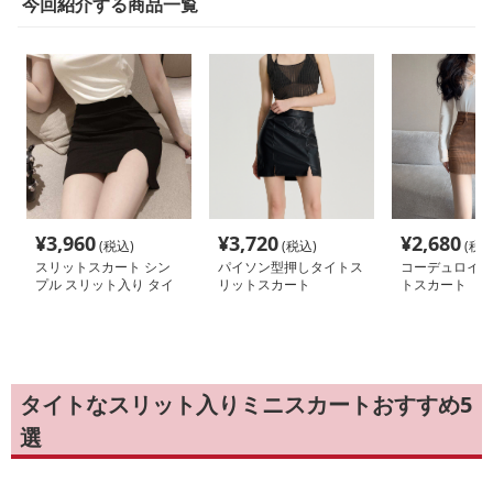
今回紹介する商品一覧
¥
3,960
¥
3,720
¥
2,680
(税込)
(税込)
(税込
スリットスカート シン
パイソン型押しタイトス
コーデュロイミ
プル スリット入り タイ
リットスカート
トスカート
トスカート
タイトなスリット入りミニスカートおすすめ5
選