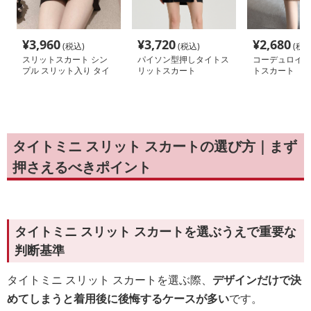
¥
3,960
¥
3,720
¥
2,680
(税込)
(税込)
(税込
スリットスカート シン
パイソン型押しタイトス
コーデュロイミ
プル スリット入り タイ
リットスカート
トスカート
トスカート
タイトミニ スリット スカートの選び方｜まず
押さえるべきポイント
タイトミニ スリット スカートを選ぶうえで重要な
判断基準
タイトミニ スリット スカートを選ぶ際、
デザインだけで決
めてしまうと着用後に後悔するケースが多い
です。