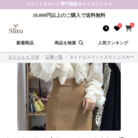
スリットスカート
専門通販サイト
スリットゥ
10,000
円以上のご購入で送料無料
0
0
新着商品
商品を検索
人気ランキング
スリットゥ TOP
›
記事一覧
›
タイトなスリット入りミニスカート