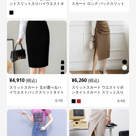
ントスリット入りハイウエストタ
スカート ロング バックスリット
イトスカート
ウエストゴム 体型カバー
¥
4,910
¥
6,260
(税込)
(税込)
スリットスカート 丈が選べるハ
スリットスカート ウエストリボ
イウエストバックスリットタイト
ンタイトスカート スリット入り
スカート
膝下丈
全
3
色
全
4
色