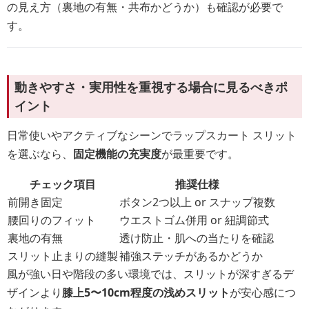
の見え方（裏地の有無・共布かどうか）も確認が必要で
す。
動きやすさ・実用性を重視する場合に見るべきポ
イント
日常使いやアクティブなシーンでラップスカート スリット
を選ぶなら、
固定機能の充実度
が最重要です。
チェック項目
推奨仕様
前開き固定
ボタン2つ以上 or スナップ複数
腰回りのフィット
ウエストゴム併用 or 紐調節式
裏地の有無
透け防止・肌への当たりを確認
スリット止まりの縫製
補強ステッチがあるかどうか
風が強い日や階段の多い環境では、スリットが深すぎるデ
ザインより
膝上5〜10cm程度の浅めスリット
が安心感につ