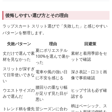
後悔しやすい選び方とその理由
ラップスカート スリット選びで「失敗した」と感じやすい
パターンを整理します。
失敗パターン
理由
回避策
夏にポリエステル
丈だけで選んで素
素材と着用季節をセ
100%を選んで暑か
材を見なかった
ットで確認
った
スリットが深すぎ
電車や風の強い日
深さ表記・口コミ画
て日常使いできな
に不安を感じる
像で事前確認
い
腰回りの重なり幅
ウエストサイズの
ヒップ寸法も必ず確
が足りず見た目が
みで選んだ
認する
悪い
柄はベーシック、ス
トレンド柄を優先
翌シーズンに合わ
リット形状で個性を