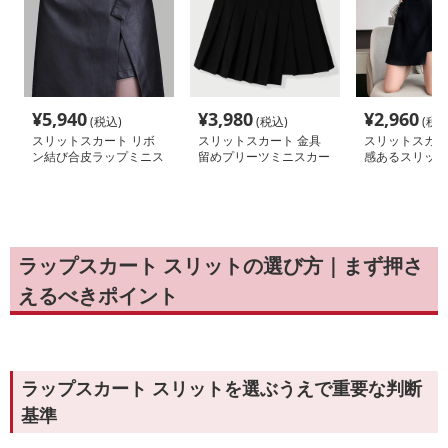
¥
5,940
¥
3,980
¥
2,960
(税込)
(税込)
(税込
スリットスカート リボ
スリットスカート 金具
スリットスカー
ン結び合皮ラップミニス
留めプリーツミニスカー
感あるスリット
カート
ト
カート
ラップスカート スリットの選び方｜まず押さ
えるべきポイント
ラップスカート スリットを選ぶうえで重要な判断
基準