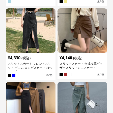
全
2
色
¥
4,330
¥
4,140
(税込)
(税込)
スリットスカート フロントスリ
スリットスカート 合成皮革ギャ
ット デニム ロングスカート ほつ
ザースリットミニスカート
れデザイン
全
3
色
全
2
色