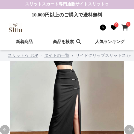
スリットスカート
専門通販サイト
スリットゥ
10,000
円以上のご購入で送料無料
0
0
新着商品
商品を検索
人気ランキング
スリットゥ TOP
›
タイトの一覧
›
サイドクリップスリットスカ
Previous slide
Nex