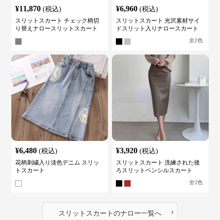
¥
11,870
¥
6,960
(税込)
(税込)
スリットスカート チェック柄切
スリットスカート 光沢素材サイ
り替えナロースリットスカート
ドスリット入りナロースカート
全
2
色
¥
6,480
¥
3,920
(税込)
(税込)
花柄刺繍入り淡色デニム スリッ
スリットスカート 洗練された後
トスカート
ろスリットペンシルスカート
全
2
色
›
スリットスカート
の
ナロー
一覧へ