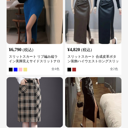
¥
6,790
¥
4,820
(税込)
(税込)
スリットスカート リブ編み縦ラ
スリットスカート 合成皮革ボタ
イン美脚見えサイドスリットナロ
ン装飾ハイウエストロングスリッ
ースカート
トスカート
全
4
色
全
2
色