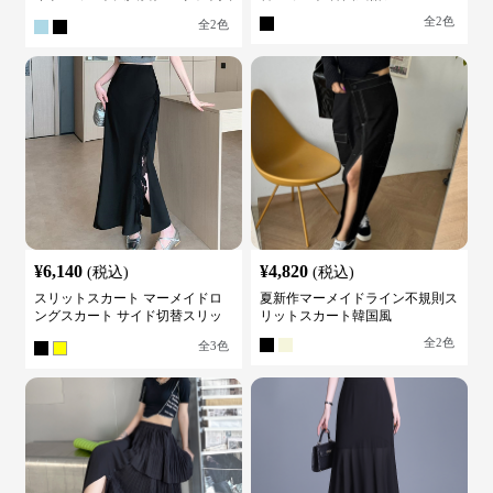
り
全
2
色
全
2
色
¥
6,140
¥
4,820
(税込)
(税込)
スリットスカート マーメイドロ
夏新作マーメイドライン不規則ス
ングスカート サイド切替スリッ
リットスカート韓国風
ト ハイウエスト
全
2
色
全
3
色