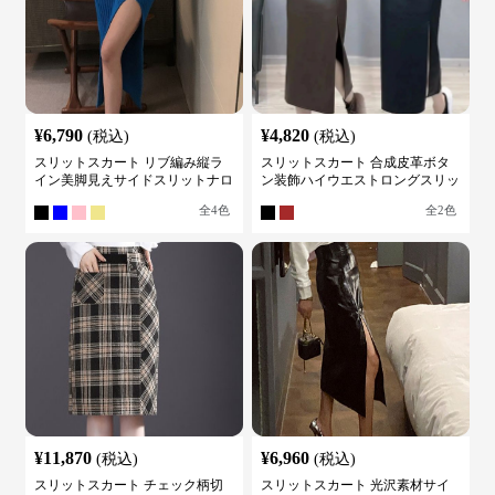
¥
6,790
¥
4,820
(税込)
(税込)
スリットスカート リブ編み縦ラ
スリットスカート 合成皮革ボタ
イン美脚見えサイドスリットナロ
ン装飾ハイウエストロングスリッ
ースカート
トスカート
全
4
色
全
2
色
¥
11,870
¥
6,960
(税込)
(税込)
スリットスカート チェック柄切
スリットスカート 光沢素材サイ