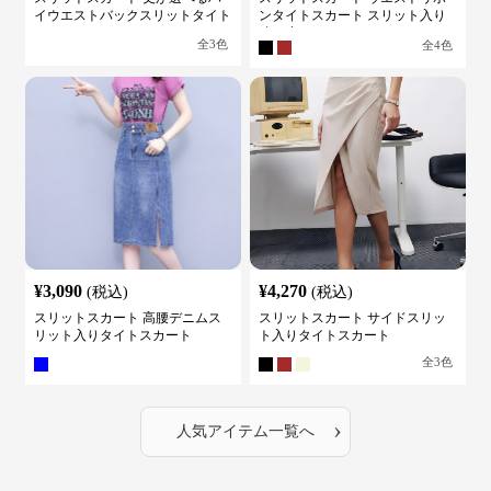
イウエストバックスリットタイト
ンタイトスカート スリット入り
スカート
膝下丈
全
3
色
全
4
色
¥
3,090
¥
4,270
(税込)
(税込)
スリットスカート 高腰デニムス
スリットスカート サイドスリッ
リット入りタイトスカート
ト入りタイトスカート
全
3
色
›
人気アイテム一覧へ