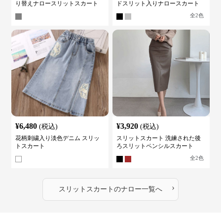
り替えナロースリットスカート
ドスリット入りナロースカート
全
2
色
¥
6,480
¥
3,920
(税込)
(税込)
花柄刺繍入り淡色デニム スリッ
スリットスカート 洗練された後
トスカート
ろスリットペンシルスカート
全
2
色
›
スリットスカート
の
ナロー
一覧へ