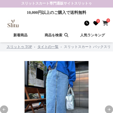
スリットスカート
専門通販サイト
スリットゥ
10,000
円以上のご購入で送料無料
0
0
新着商品
商品を検索
人気ランキング
スリットゥ TOP
›
タイトの一覧
›
スリットスカート バックスリ
Previous slide
Nex