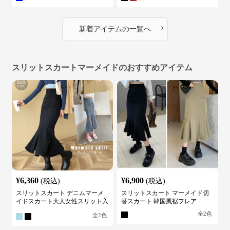
›
新着アイテムの一覧へ
スリットスカートマーメイドのおすすめアイテム
¥
6,360
¥
6,900
(税込)
(税込)
スリットスカート デニムマーメ
スリットスカート マーメイド切
イドスカート大人女性スリット入
替スカート 韓国風裾フレア
り
全
2
色
全
2
色