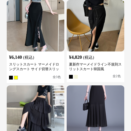
¥
6,140
¥
4,820
(税込)
(税込)
スリットスカート マーメイドロ
夏新作マーメイドライン不規則ス
ングスカート サイド切替スリッ
リットスカート韓国風
ト ハイウエスト
全
2
色
全
3
色