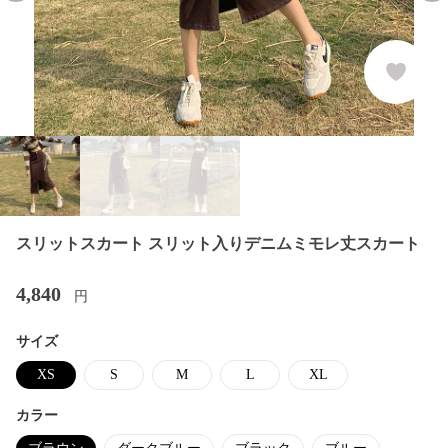
スリットスカート スリット入りデニムミモレ丈スカート
4,840
円
サイズ
XS
S
M
L
XL
カラー