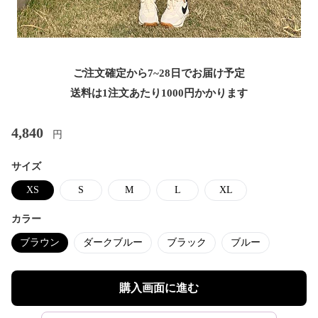
ご注文確定から7~28日でお届け予定
送料は1注文あたり
1000
円かかります
4,840
円
サイズ
XS
S
M
L
XL
カラー
ブラウン
ダークブルー
ブラック
ブルー
購入画面に進む