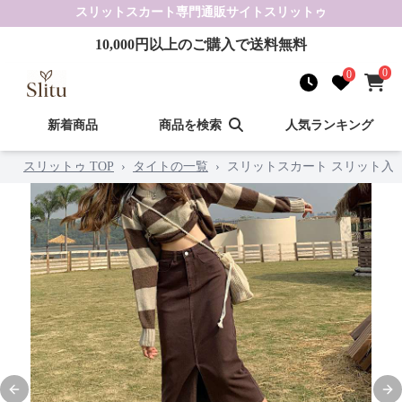
スリットスカート
専門通販サイト
スリットゥ
10,000
円以上のご購入で送料無料
0
0
新着商品
商品を検索
人気ランキング
スリットゥ TOP
›
タイトの一覧
›
スリットスカート スリット入
Previous slide
Nex