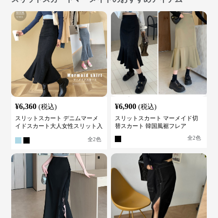
¥
6,360
¥
6,900
(税込)
(税込)
スリットスカート デニムマーメ
スリットスカート マーメイド切
イドスカート大人女性スリット入
替スカート 韓国風裾フレア
り
全
2
色
全
2
色