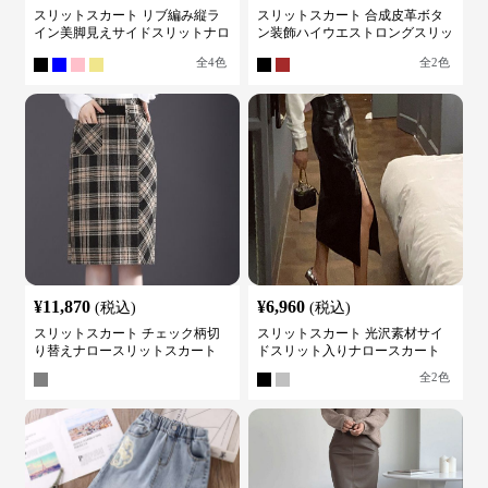
スリットスカート リブ編み縦ラ
スリットスカート 合成皮革ボタ
イン美脚見えサイドスリットナロ
ン装飾ハイウエストロングスリッ
ースカート
トスカート
全
4
色
全
2
色
¥
11,870
¥
6,960
(税込)
(税込)
スリットスカート チェック柄切
スリットスカート 光沢素材サイ
り替えナロースリットスカート
ドスリット入りナロースカート
全
2
色