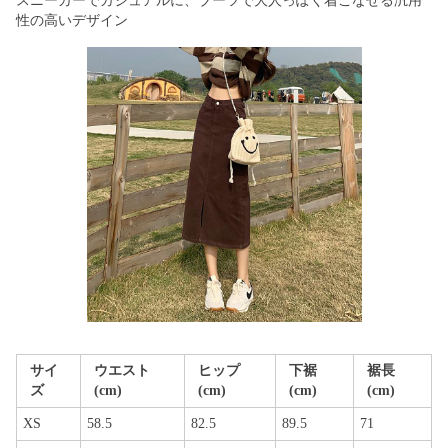
スニーカーでカジュアルに、ブーツで大人っぽく着こなせる汎用
性の高いデザイン
サイ
ウエスト
ヒップ
下裾
裾長
ズ
(cm)
(cm)
(cm)
(cm)
XS
58.5
82.5
89.5
71