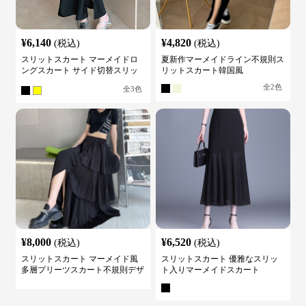
¥
6,140
¥
4,820
(税込)
(税込)
スリットスカート マーメイドロ
夏新作マーメイドライン不規則ス
ングスカート サイド切替スリッ
リットスカート韓国風
ト ハイウエスト
全
2
色
全
3
色
¥
8,000
¥
6,520
(税込)
(税込)
スリットスカート マーメイド風
スリットスカート 優雅なスリッ
多層プリーツスカート不規則デザ
ト入りマーメイドスカート
イン