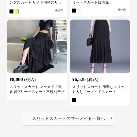
ングスカート サイド切替スリッ
リットスカート韓国風
ト ハイウエスト
全
2
色
全
3
色
¥
8,000
¥
6,520
(税込)
(税込)
スリットスカート マーメイド風
スリットスカート 優雅なスリッ
多層プリーツスカート不規則デザ
ト入りマーメイドスカート
イン
›
スリットスカート
の
マーメイド
一覧へ