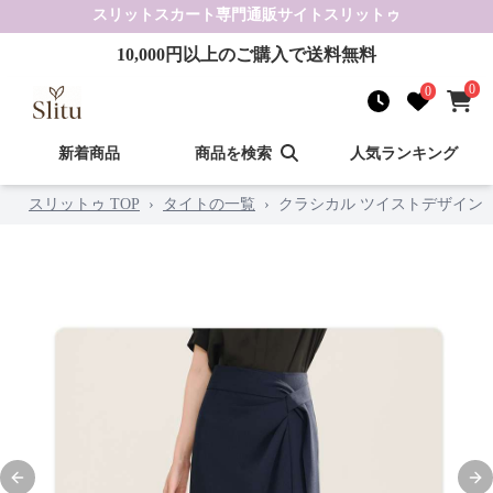
スリットスカート
専門通販サイト
スリットゥ
10,000
円以上のご購入で送料無料
0
0
新着商品
商品を検索
人気ランキング
スリットゥ TOP
›
タイトの一覧
›
クラシカル ツイストデザイン
Previous slide
Nex