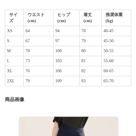
サイ
ウエスト
ヒップ
着丈
推奨体重
ズ
(cm)
(cm)
(cm)
(kg)
XS
64
94
78
40-45
S
67
97
79
45-50
M
70
100
80
50-55
L
73
103
81
55-60
XL
76
106
82
60-65
2XL
79
109
83
65-70
商品画像