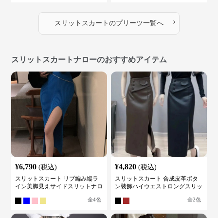
›
スリットスカート
の
プリーツ
一覧へ
スリットスカートナローのおすすめアイテム
¥
6,790
¥
4,820
(税込)
(税込)
スリットスカート リブ編み縦ラ
スリットスカート 合成皮革ボタ
イン美脚見えサイドスリットナロ
ン装飾ハイウエストロングスリッ
ースカート
トスカート
全
4
色
全
2
色