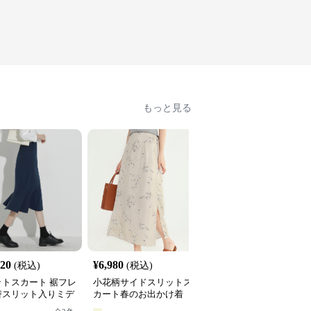
もっと見る
320
¥
6,980
¥
4,220
(税込)
(税込)
(税込)
ットスカート 裾フレ
小花柄サイドスリットス
スリットスカート 白色
替スリット入りミデ
カート春のお出かけ着
レアスカート 上品なサ
スカート
ドスリット