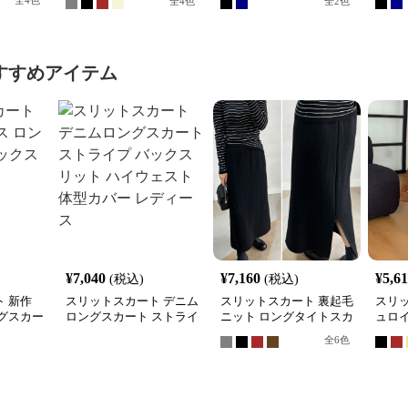
全
4
色
全
4
色
全
2
色
すすめアイテム
¥
7,040
¥
7,160
¥
5,6
(税込)
(税込)
 新作
スリットスカート デニム
スリットスカート 裏起毛
スリ
グスカー
ロングスカート ストライ
ニット ロングタイトスカ
ュロ
ト
プ バックスリット ハイ
ート バックスリット入り
ート 
全
6
色
ウェスト 体型カバー レ
スリ
ディース