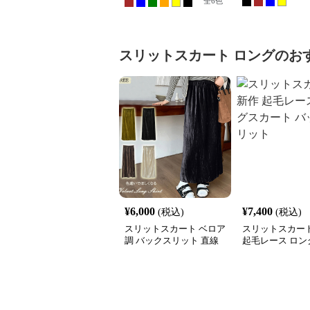
全
6
色
スリットスカート
ロング
のお
¥
6,000
¥
7,400
(税込)
(税込)
スリットスカート ベロア
スリットスカート
調 バックスリット 直線
起毛レース ロン
シルエット ロングスカー
ト バックスリッ
ト 新作