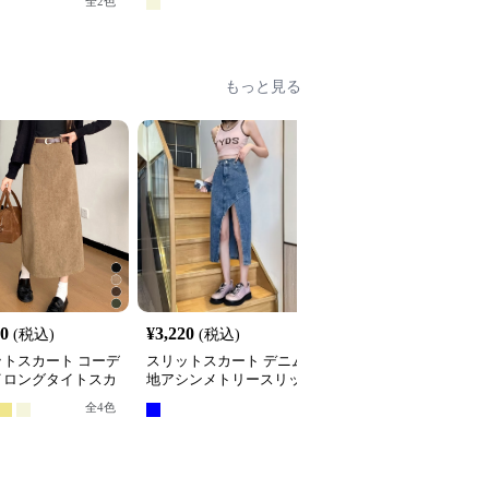
全
2
色
もっと見る
10
¥
3,220
¥
3,430
(税込)
(税込)
(税込)
ットスカート コーデ
スリットスカート デニム
スリットスカート デニ
イロングタイトスカ
地アシンメトリースリッ
素材フロントスリットロ
ベルト付き バック
トスカートロング丈
ングスカート
全
4
色
ット