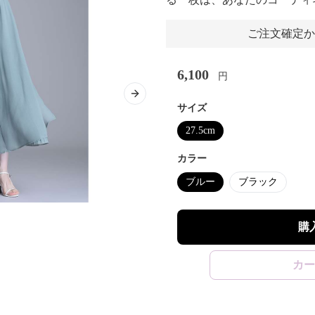
ご注文確定か
6,100
円
Next slide
サイズ
27.5cm
カラー
ブルー
ブラック
購
カー