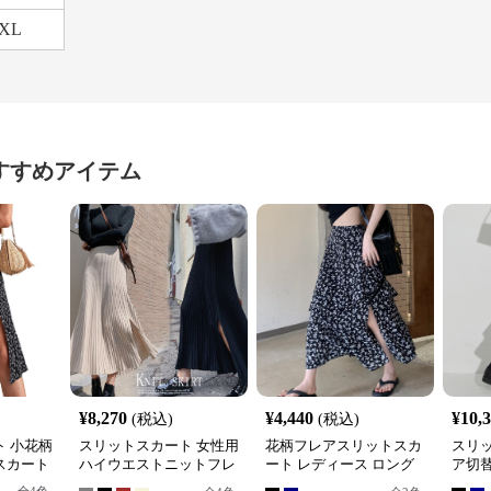
XL
すすめアイテム
¥
8,270
¥
4,440
¥
10,
(税込)
(税込)
 小花柄
スリットスカート 女性用
花柄フレアスリットスカ
スリ
スカート
ハイウエストニットフレ
ート レディース ロング
ア切
アスカート
丈
ィ丈