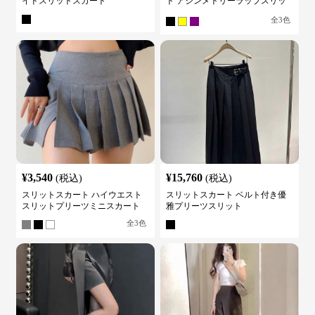
イドスリットスカート
ト アシンメトリーラップスリッ
トスカート
全
3
色
¥
3,540
¥
15,760
(税込)
(税込)
スリットスカート ハイウエスト
スリットスカート ベルト付き優
スリットプリーツミニスカート
雅プリーツスリット
全
3
色