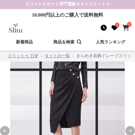
スリットスカート
専門通販サイト
スリットゥ
10,000
円以上のご購入で送料無料
0
0
新着商品
商品を検索
人気ランキング
スリットゥ TOP
›
タイトの一覧
›
きらめき装飾ドレープスリッ
Previous slide
Nex