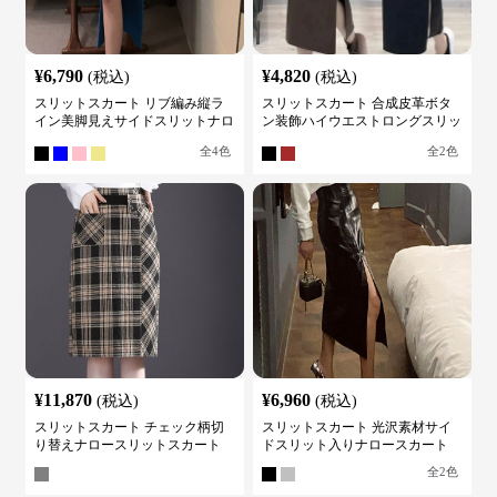
¥
6,790
¥
4,820
(税込)
(税込)
スリットスカート リブ編み縦ラ
スリットスカート 合成皮革ボタ
イン美脚見えサイドスリットナロ
ン装飾ハイウエストロングスリッ
ースカート
トスカート
全
4
色
全
2
色
¥
11,870
¥
6,960
(税込)
(税込)
スリットスカート チェック柄切
スリットスカート 光沢素材サイ
り替えナロースリットスカート
ドスリット入りナロースカート
全
2
色