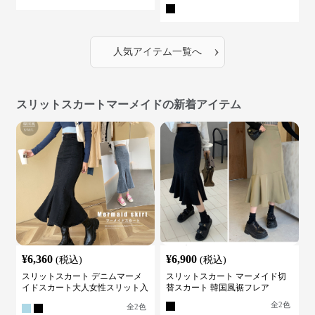
イン
›
人気アイテム一覧へ
スリットスカートマーメイドの新着アイテム
¥
6,360
¥
6,900
(税込)
(税込)
スリットスカート デニムマーメ
スリットスカート マーメイド切
イドスカート大人女性スリット入
替スカート 韓国風裾フレア
り
全
2
色
全
2
色