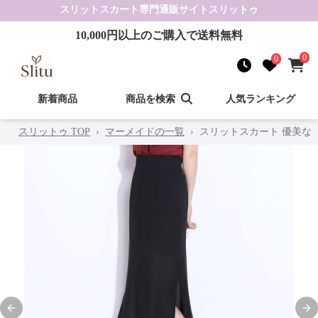
スリットスカート
専門通販サイト
スリットゥ
10,000
円以上のご購入で送料無料
0
0
新着商品
商品を検索
人気ランキング
スリットゥ TOP
›
マーメイドの一覧
›
スリットスカート 優美な
Previous slide
Nex