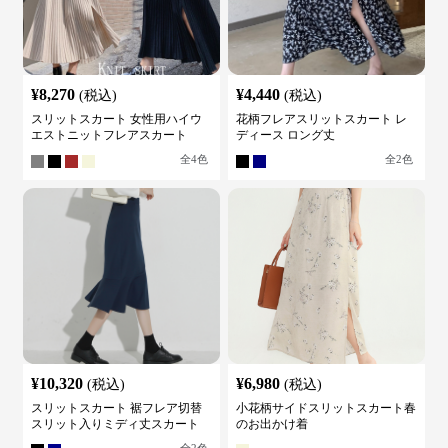
¥
8,270
¥
4,440
(税込)
(税込)
スリットスカート 女性用ハイウ
花柄フレアスリットスカート レ
エストニットフレアスカート
ディース ロング丈
全
4
色
全
2
色
¥
10,320
¥
6,980
(税込)
(税込)
スリットスカート 裾フレア切替
小花柄サイドスリットスカート春
スリット入りミディ丈スカート
のお出かけ着