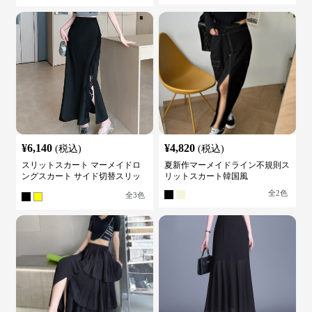
¥
6,140
¥
4,820
(税込)
(税込)
スリットスカート マーメイドロ
夏新作マーメイドライン不規則ス
ングスカート サイド切替スリッ
リットスカート韓国風
ト ハイウエスト
全
2
色
全
3
色