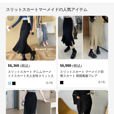
スリットスカートマーメイドの人気アイテム
¥
6,360
¥
6,900
(税込)
(税込)
スリットスカート デニムマーメ
スリットスカート マーメイド切
イドスカート大人女性スリット入
替スカート 韓国風裾フレア
り
全
2
色
全
2
色