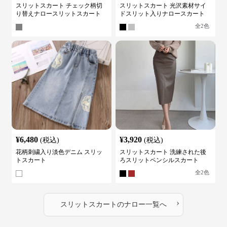
スリットスカート チェック柄切
スリットスカート 光沢素材サイ
り替えナロースリットスカート
ドスリット入りナロースカート
全
2
色
¥
6,480
¥
3,920
(税込)
(税込)
花柄刺繍入り淡色デニム スリッ
スリットスカート 洗練された後
トスカート
ろスリットペンシルスカート
全
2
色
›
スリットスカート
の
ナロー
一覧へ