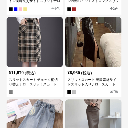
イン美脚見えサイドスリットナロ
ン装飾ハイウエストロングスリッ
ースカート
トスカート
全
4
色
全
2
色
¥
11,870
¥
6,960
(税込)
(税込)
スリットスカート チェック柄切
スリットスカート 光沢素材サイ
り替えナロースリットスカート
ドスリット入りナロースカート
全
2
色