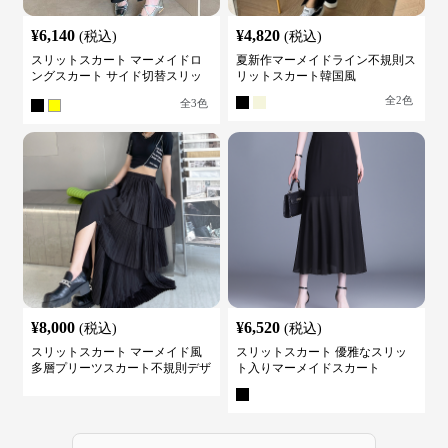
¥
6,140
¥
4,820
(税込)
(税込)
スリットスカート マーメイドロ
夏新作マーメイドライン不規則ス
ングスカート サイド切替スリッ
リットスカート韓国風
ト ハイウエスト
全
2
色
全
3
色
¥
8,000
¥
6,520
(税込)
(税込)
スリットスカート マーメイド風
スリットスカート 優雅なスリッ
多層プリーツスカート不規則デザ
ト入りマーメイドスカート
イン