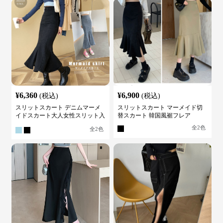
¥
6,360
¥
6,900
(税込)
(税込)
スリットスカート デニムマーメ
スリットスカート マーメイド切
イドスカート大人女性スリット入
替スカート 韓国風裾フレア
り
全
2
色
全
2
色