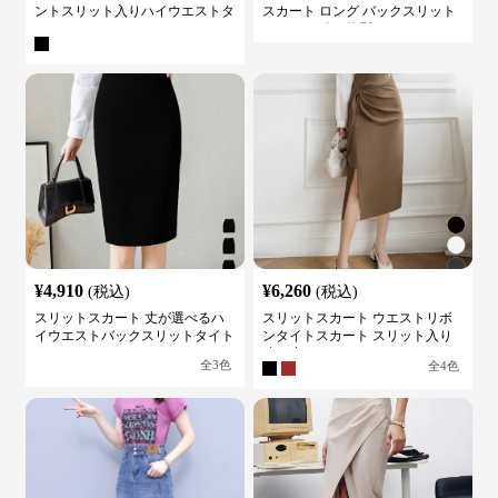
ントスリット入りハイウエストタ
スカート ロング バックスリット
イトスカート
ウエストゴム 体型カバー
¥
4,910
¥
6,260
(税込)
(税込)
スリットスカート 丈が選べるハ
スリットスカート ウエストリボ
イウエストバックスリットタイト
ンタイトスカート スリット入り
スカート
膝下丈
全
3
色
全
4
色