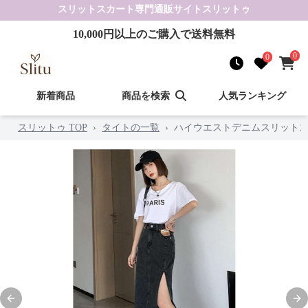
スリットスカート
専門通販サイト
スリットゥ
10,000
円以上のご購入で送料無料
0
0
新着商品
商品を検索
人気ランキング
スリットゥ TOP
›
タイトの一覧
›
ハイウエストデニムスリット
Previous slide
Nex