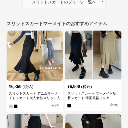
›
スリットスカート
の
プリーツ
一覧へ
スリットスカートマーメイドのおすすめアイテム
¥
6,360
¥
6,900
(税込)
(税込)
スリットスカート デニムマーメ
スリットスカート マーメイド切
イドスカート大人女性スリット入
替スカート 韓国風裾フレア
り
全
2
色
全
2
色