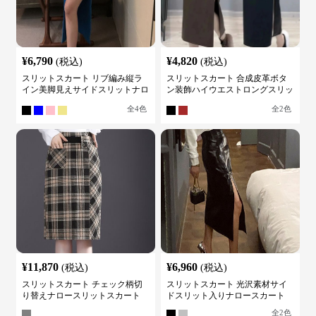
¥
6,790
¥
4,820
(税込)
(税込)
スリットスカート リブ編み縦ラ
スリットスカート 合成皮革ボタ
イン美脚見えサイドスリットナロ
ン装飾ハイウエストロングスリッ
ースカート
トスカート
全
4
色
全
2
色
¥
11,870
¥
6,960
(税込)
(税込)
スリットスカート チェック柄切
スリットスカート 光沢素材サイ
り替えナロースリットスカート
ドスリット入りナロースカート
全
2
色