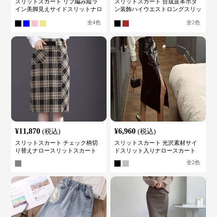
スリットスカート リブ編み縦ラ
スリットスカート 合成皮革ボタ
イン美脚見えサイドスリットナロ
ン装飾ハイウエストロングスリッ
ースカート
トスカート
全
4
色
全
2
色
¥
11,870
¥
6,960
(税込)
(税込)
スリットスカート チェック柄切
スリットスカート 光沢素材サイ
り替えナロースリットスカート
ドスリット入りナロースカート
全
2
色