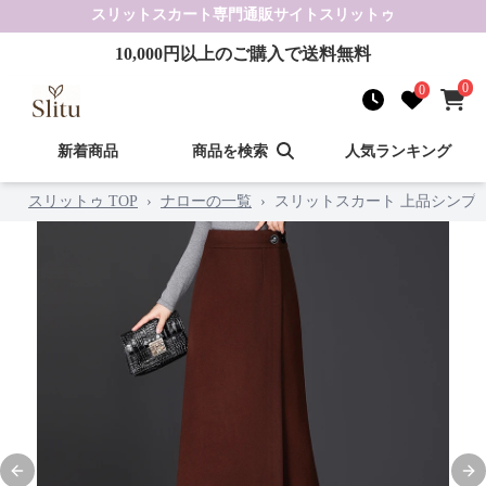
スリットスカート
専門通販サイト
スリットゥ
10,000
円以上のご購入で送料無料
0
0
新着商品
商品を検索
人気ランキング
スリットゥ TOP
›
ナローの一覧
›
スリットスカート 上品シンプ
Previous slide
Nex