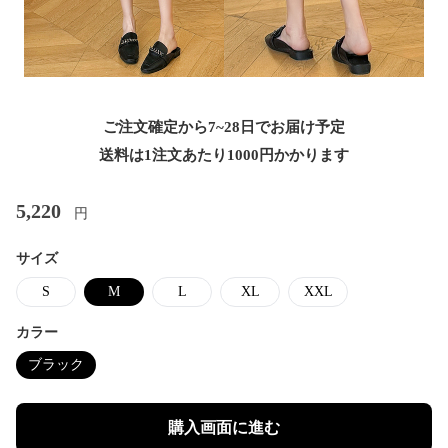
ご注文確定から7~28日でお届け予定
送料は1注文あたり
1000
円かかります
5,220
円
サイズ
S
M
L
XL
XXL
カラー
ブラック
購入画面に進む