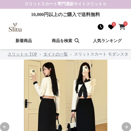
スリットスカート
専門通販サイト
スリットゥ
10,000
円以上のご購入で送料無料
0
0
新着商品
商品を検索
人気ランキング
スリットゥ TOP
›
タイトの一覧
›
スリットスカート モダンスタ
Previous slide
Nex