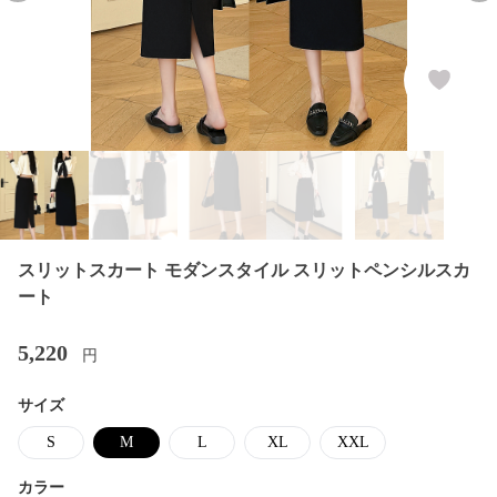
スリットスカート モダンスタイル スリットペンシルスカ
ート
5,220
円
サイズ
S
M
L
XL
XXL
カラー