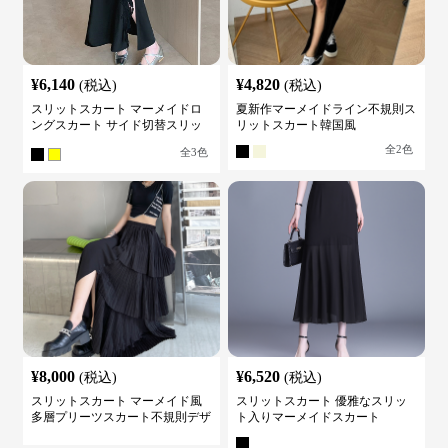
¥
6,140
¥
4,820
(税込)
(税込)
スリットスカート マーメイドロ
夏新作マーメイドライン不規則ス
ングスカート サイド切替スリッ
リットスカート韓国風
ト ハイウエスト
全
2
色
全
3
色
¥
8,000
¥
6,520
(税込)
(税込)
スリットスカート マーメイド風
スリットスカート 優雅なスリッ
多層プリーツスカート不規則デザ
ト入りマーメイドスカート
イン