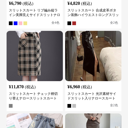
¥
6,790
¥
4,820
(税込)
(税込)
スリットスカート リブ編み縦ラ
スリットスカート 合成皮革ボタ
イン美脚見えサイドスリットナロ
ン装飾ハイウエストロングスリッ
ースカート
トスカート
全
4
色
全
2
色
¥
11,870
¥
6,960
(税込)
(税込)
スリットスカート チェック柄切
スリットスカート 光沢素材サイ
り替えナロースリットスカート
ドスリット入りナロースカート
全
2
色