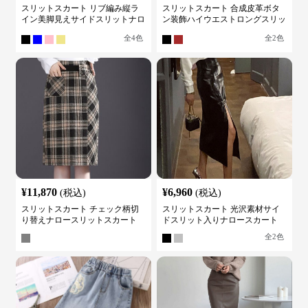
スリットスカート リブ編み縦ラ
スリットスカート 合成皮革ボタ
イン美脚見えサイドスリットナロ
ン装飾ハイウエストロングスリッ
ースカート
トスカート
全
4
色
全
2
色
¥
11,870
¥
6,960
(税込)
(税込)
スリットスカート チェック柄切
スリットスカート 光沢素材サイ
り替えナロースリットスカート
ドスリット入りナロースカート
全
2
色