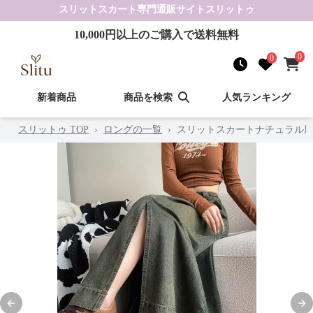
スリットスカート
専門通販サイト
スリットゥ
10,000
円以上のご購入で送料無料
0
0
新着商品
商品を検索
人気ランキング
スリットゥ TOP
›
ロングの一覧
›
スリットスカートナチュラル
Previous slide
Nex