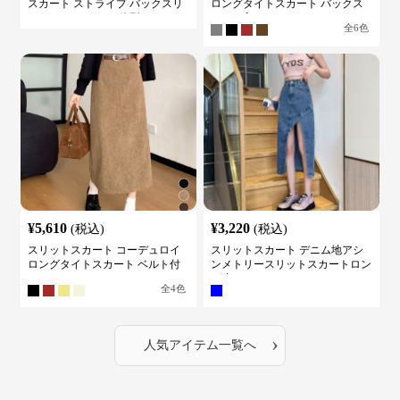
スカート ストライプ バックスリ
ロングタイトスカート バックス
ット ハイウェスト 体型カバー レ
リット入り
全
6
色
ディース
¥
5,610
¥
3,220
(税込)
(税込)
スリットスカート コーデュロイ
スリットスカート デニム地アシ
ロングタイトスカート ベルト付
ンメトリースリットスカートロン
き バックスリット
グ丈
全
4
色
›
人気アイテム一覧へ