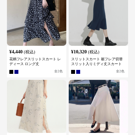
¥
4,440
¥
10,320
(税込)
(税込)
花柄フレアスリットスカート レ
スリットスカート 裾フレア切替
ディース ロング丈
スリット入りミディ丈スカート
全
2
色
全
2
色