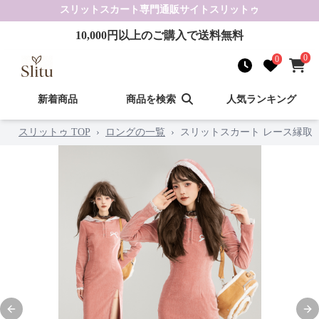
スリットスカート
専門通販サイト
スリットゥ
10,000
円以上のご購入で送料無料
0
0
新着商品
商品を検索
人気ランキング
スリットゥ TOP
›
ロングの一覧
›
スリットスカート レース縁取
Previous slide
Nex