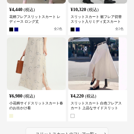
¥
4,440
¥
10,320
(税込)
(税込)
花柄フレアスリットスカート レ
スリットスカート 裾フレア切替
ディース ロング丈
スリット入りミディ丈スカート
全
2
色
全
2
色
¥
6,980
¥
4,220
(税込)
(税込)
小花柄サイドスリットスカート春
スリットスカート 白色フレアス
のお出かけ着
カート 上品なサイドスリット
›