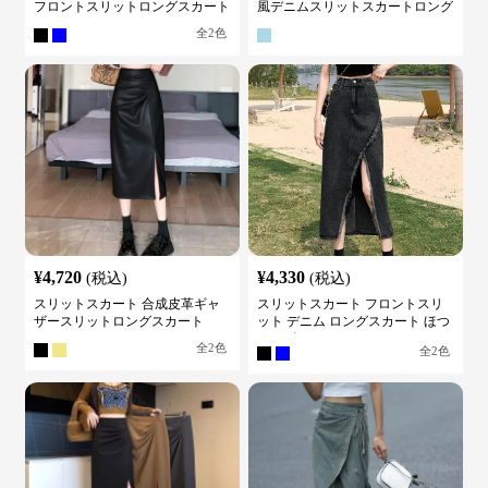
フロントスリットロングスカート
風デニムスリットスカートロング
全
2
色
¥
4,720
¥
4,330
(税込)
(税込)
スリットスカート 合成皮革ギャ
スリットスカート フロントスリ
ザースリットロングスカート
ット デニム ロングスカート ほつ
れデザイン
全
2
色
全
2
色