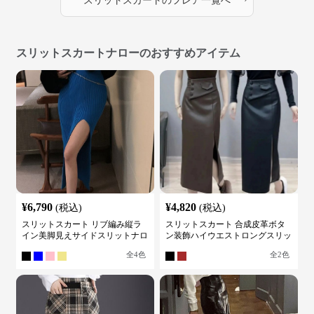
スリットスカート
の
フレア
一覧へ
スリットスカートナローのおすすめアイテム
¥
6,790
¥
4,820
(税込)
(税込)
スリットスカート リブ編み縦ラ
スリットスカート 合成皮革ボタ
イン美脚見えサイドスリットナロ
ン装飾ハイウエストロングスリッ
ースカート
トスカート
全
4
色
全
2
色