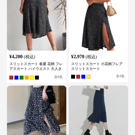
¥
4,200
¥
2,970
(税込)
(税込)
スリットスカート 春夏 花柄 フレ
スリットスカート 小花柄フレア
アスカート ハイウエスト 大人き
スリットスカート
れいめ
全
4
色
全
6
色