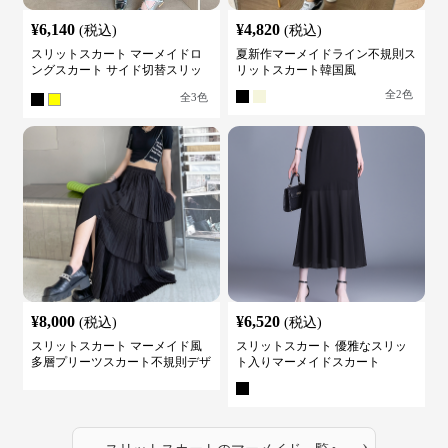
¥
6,140
¥
4,820
(税込)
(税込)
スリットスカート マーメイドロ
夏新作マーメイドライン不規則ス
ングスカート サイド切替スリッ
リットスカート韓国風
ト ハイウエスト
全
2
色
全
3
色
¥
8,000
¥
6,520
(税込)
(税込)
スリットスカート マーメイド風
スリットスカート 優雅なスリッ
多層プリーツスカート不規則デザ
ト入りマーメイドスカート
イン
›