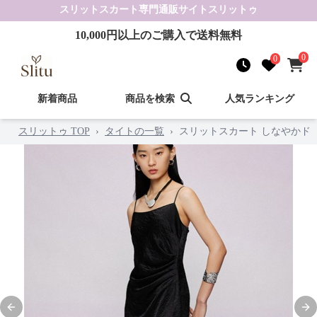
スリットスカート
専門通販サイト
スリットゥ
10,000
円以上のご購入で送料無料
0
0
新着商品
商品を検索
人気ランキング
スリットゥ TOP
›
タイトの一覧
›
スリットスカート しなやかド
Previous slide
Nex