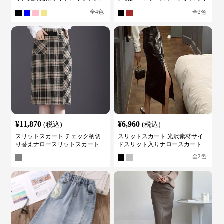
ースカート
トスカート
全
4
色
全
2
色
¥
11,870
¥
6,960
(税込)
(税込)
スリットスカート チェック柄切
スリットスカート 光沢素材サイ
り替えナロースリットスカート
ドスリット入りナロースカート
全
2
色