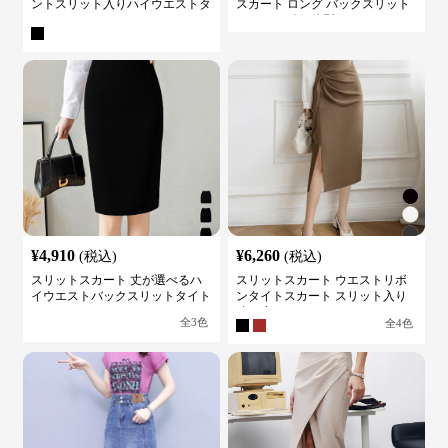
ントスリット入りハイウエストタ
スカート ロング バックスリット
イトスカート
ウエストゴム 体型カバー
¥
4,910
¥
6,260
(税込)
(税込)
スリットスカート 丈が選べるハ
スリットスカート ウエストリボ
イウエストバックスリットタイト
ンタイトスカート スリット入り
スカート
膝下丈
全
3
色
全
4
色