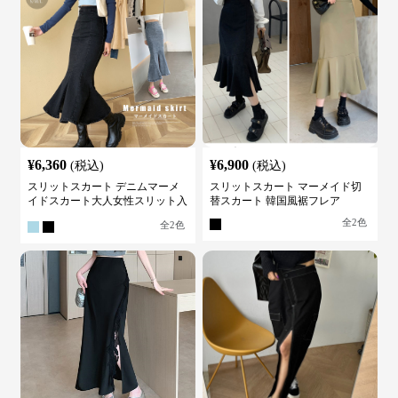
¥
6,360
¥
6,900
(税込)
(税込)
スリットスカート デニムマーメ
スリットスカート マーメイド切
イドスカート大人女性スリット入
替スカート 韓国風裾フレア
り
全
2
色
全
2
色