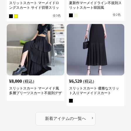
スリットスカート マーメイドロ
夏新作マーメイドライン不規則ス
ングスカート サイド切替スリッ
リットスカート韓国風
ト ハイウエスト
全
2
色
全
3
色
¥
8,000
¥
6,520
(税込)
(税込)
スリットスカート マーメイド風
スリットスカート 優雅なスリッ
多層プリーツスカート不規則デザ
ト入りマーメイドスカート
イン
›
新着アイテムの一覧へ