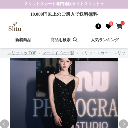
スリットスカート
専門通販サイト
スリットゥ
10,000
円以上のご購入で送料無料
0
0
新着商品
商品を検索
人気ランキング
スリットゥ TOP
›
マーメイドの一覧
›
スリットスカート スリッ
Previous slide
Nex