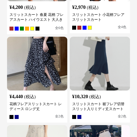
¥
4,200
¥
2,970
(税込)
(税込)
スリットスカート 春夏 花柄 フレ
スリットスカート 小花柄フレア
アスカート ハイウエスト 大人き
スリットスカート
れいめ
全
4
色
全
6
色
¥
4,440
¥
10,320
(税込)
(税込)
花柄フレアスリットスカート レ
スリットスカート 裾フレア切替
ディース ロング丈
スリット入りミディ丈スカート
全
2
色
全
2
色