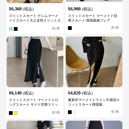
¥
6,360
¥
6,900
(税込)
(税込)
スリットスカート デニムマーメ
スリットスカート マーメイド切
イドスカート大人女性スリット入
替スカート 韓国風裾フレア
り
全
2
色
全
2
色
¥
6,140
¥
4,820
(税込)
(税込)
スリットスカート マーメイドロ
夏新作マーメイドライン不規則ス
ングスカート サイド切替スリッ
リットスカート韓国風
ト ハイウエスト
全
2
色
全
3
色