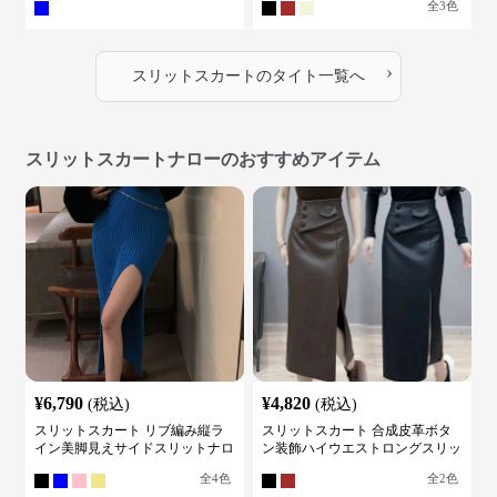
全
3
色
›
スリットスカート
の
タイト
一覧へ
スリットスカートナローのおすすめアイテム
¥
6,790
¥
4,820
(税込)
(税込)
スリットスカート リブ編み縦ラ
スリットスカート 合成皮革ボタ
イン美脚見えサイドスリットナロ
ン装飾ハイウエストロングスリッ
ースカート
トスカート
全
4
色
全
2
色