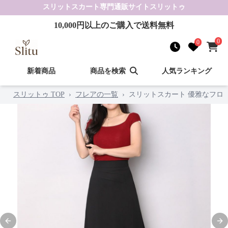
スリットスカート
専門通販サイト
スリットゥ
10,000
円以上のご購入で送料無料
0
0
新着商品
商品を検索
人気ランキング
スリットゥ TOP
›
フレアの一覧
›
スリットスカート 優雅なフロ
Previous slide
Nex