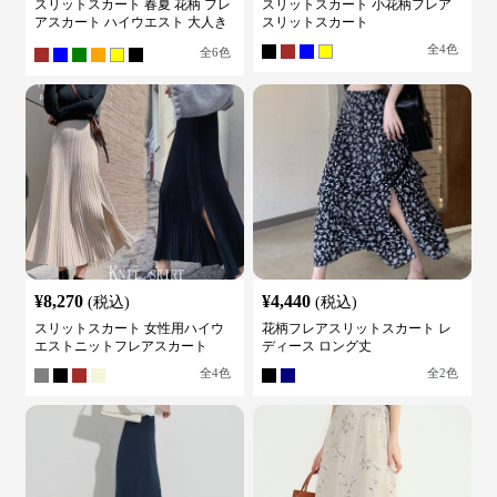
スリットスカート 春夏 花柄 フレ
スリットスカート 小花柄フレア
アスカート ハイウエスト 大人き
スリットスカート
れいめ
全
4
色
全
6
色
¥
8,270
¥
4,440
(税込)
(税込)
スリットスカート 女性用ハイウ
花柄フレアスリットスカート レ
エストニットフレアスカート
ディース ロング丈
全
4
色
全
2
色