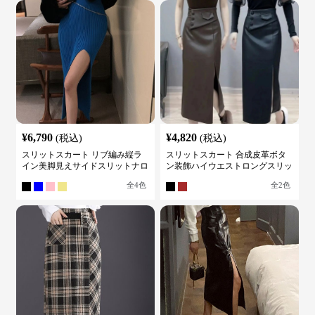
¥
6,790
¥
4,820
(税込)
(税込)
スリットスカート リブ編み縦ラ
スリットスカート 合成皮革ボタ
イン美脚見えサイドスリットナロ
ン装飾ハイウエストロングスリッ
ースカート
トスカート
全
4
色
全
2
色