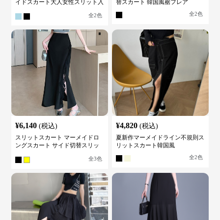
イドスカート大人女性スリット入
替スカート 韓国風裾フレア
り
全
2
色
全
2
色
¥
6,140
¥
4,820
(税込)
(税込)
スリットスカート マーメイドロ
夏新作マーメイドライン不規則ス
ングスカート サイド切替スリッ
リットスカート韓国風
ト ハイウエスト
全
2
色
全
3
色