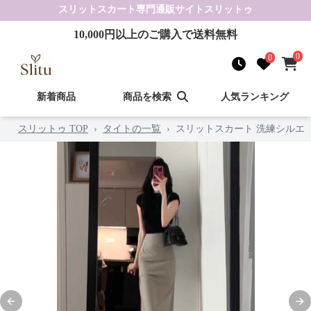
スリットスカート
専門通販サイト
スリットゥ
10,000
円以上のご購入で送料無料
0
0
新着商品
商品を検索
人気ランキング
スリットゥ TOP
›
タイトの一覧
›
スリットスカート 洗練シルエ
Previous slide
Nex