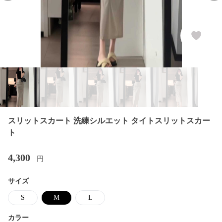
スリットスカート 洗練シルエット タイトスリットスカー
ト
4,300
円
サイズ
S
M
L
カラー