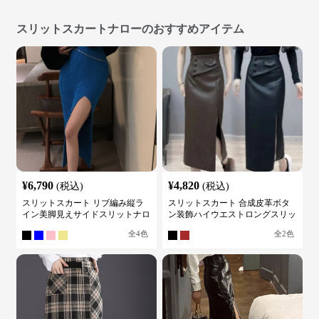
スリットスカートナローのおすすめアイテム
¥
6,790
¥
4,820
(税込)
(税込)
スリットスカート リブ編み縦ラ
スリットスカート 合成皮革ボタ
イン美脚見えサイドスリットナロ
ン装飾ハイウエストロングスリッ
ースカート
トスカート
全
4
色
全
2
色