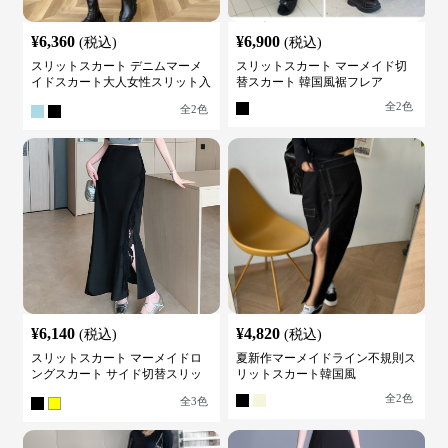
¥
6,360
¥
6,900
(税込)
(税込)
スリットスカート デニムマーメ
スリットスカート マーメイド切
イドスカート大人女性スリット入
替スカート 韓国風裾フレア
り
全
2
色
全
2
色
¥
6,140
¥
4,820
(税込)
(税込)
スリットスカート マーメイドロ
夏新作マーメイドライン不規則ス
ングスカート サイド切替スリッ
リットスカート韓国風
ト ハイウエスト
全
2
色
全
3
色