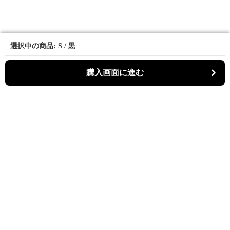
選択中の商品: S / 黒
選択中の商品: S / 黒
購入画面に進む
購入画面に進む
スリットゥ
について