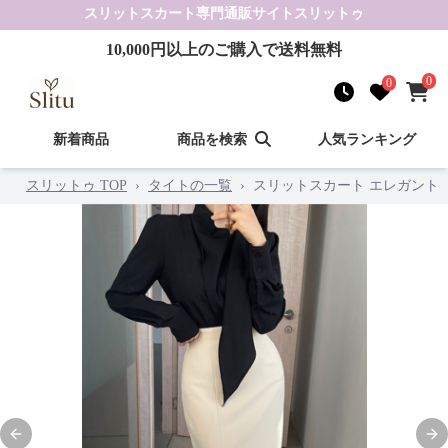
スリットスカート
専門通販サイト
スリットゥ
10,000
円以上のご購入で送料無料
0
0
新着商品
商品を検索
人気ランキング
スリットゥ TOP
›
タイトの一覧
›
スリットスカート エレガント
Previous slide
Nex