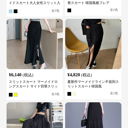
イドスカート大人女性スリット入
替スカート 韓国風裾フレア
り
全
2
色
全
2
色
¥
6,140
¥
4,820
(税込)
(税込)
スリットスカート マーメイドロ
夏新作マーメイドライン不規則ス
ングスカート サイド切替スリッ
リットスカート韓国風
ト ハイウエスト
全
2
色
全
3
色