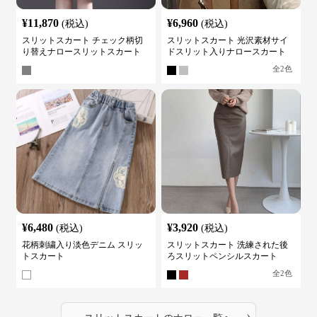
¥
11,870
¥
6,960
(税込)
(税込)
スリットスカート チェック柄切
スリットスカート 光沢素材サイ
り替えナロースリットスカート
ドスリット入りナロースカート
全
2
色
¥
6,480
¥
3,920
(税込)
(税込)
花柄刺繍入り淡色デニム スリッ
スリットスカート 洗練された後
トスカート
ろスリットペンシルスカート
全
2
色
›