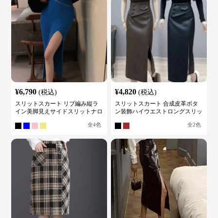
¥
6,790
¥
4,820
(税込)
(税込)
スリットスカート リブ編み縦ラ
スリットスカート 合成皮革ボタ
イン美脚見えサイドスリットナロ
ン装飾ハイウエストロングスリッ
ースカート
トスカート
全
4
色
全
2
色