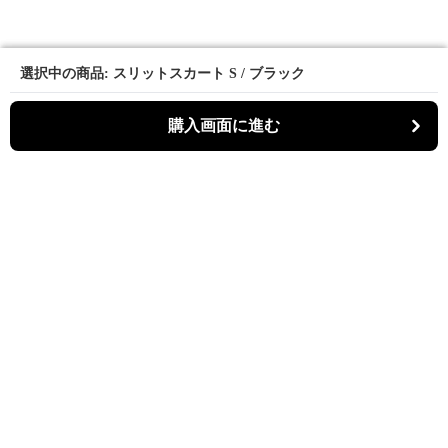
選択中の商品: スリットスカート S / ブラック
選択中の商品: スリットスカート S / ブラック
購入画面に進む
購入画面に進む
スリットゥ
について
会社概要