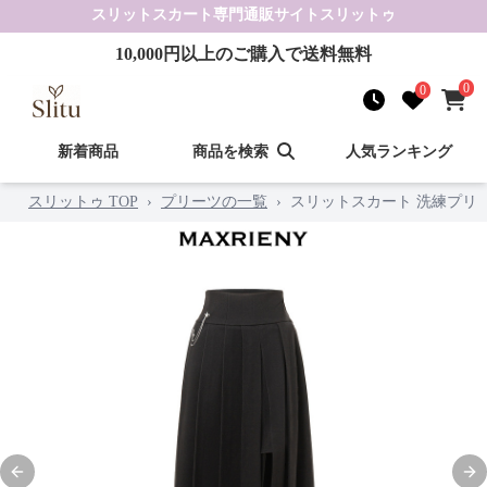
スリットスカート
専門通販サイト
スリットゥ
10,000
円以上のご購入で送料無料
0
0
新着商品
商品を検索
人気ランキング
スリットゥ TOP
›
プリーツの一覧
›
スリットスカート 洗練プリ
Previous slide
Nex