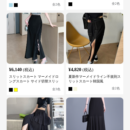
り
全
2
色
全
2
色
¥
6,140
¥
4,820
(税込)
(税込)
スリットスカート マーメイドロ
夏新作マーメイドライン不規則ス
ングスカート サイド切替スリッ
リットスカート韓国風
ト ハイウエスト
全
2
色
全
3
色