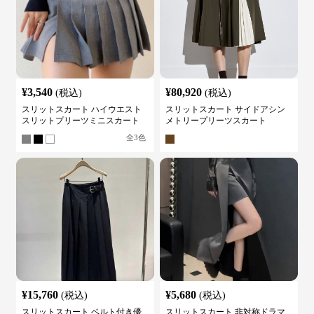
¥
3,540
¥
80,920
(税込)
(税込)
スリットスカート ハイウエスト
スリットスカート サイドアシン
スリットプリーツミニスカート
メトリープリーツスカート
全
3
色
¥
15,760
¥
5,680
(税込)
(税込)
スリットスカート ベルト付き優
スリットスカート 非対称ドラマ