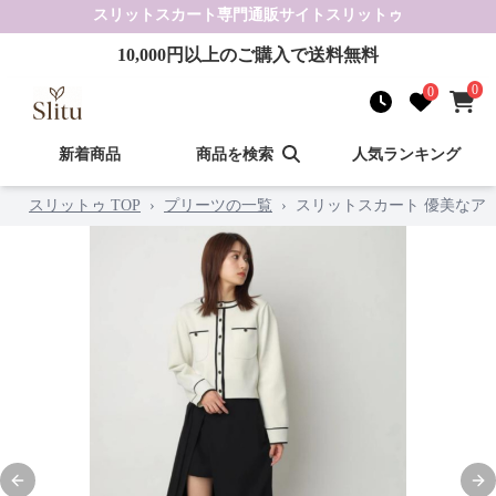
スリットスカート
専門通販サイト
スリットゥ
10,000
円以上のご購入で送料無料
0
0
新着商品
商品を検索
人気ランキング
スリットゥ TOP
›
プリーツの一覧
›
スリットスカート 優美なア
Previous slide
Nex