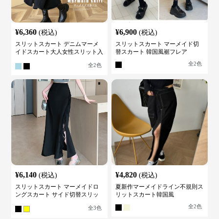
¥
6,360
¥
6,900
(税込)
(税込)
スリットスカート デニムマーメ
スリットスカート マーメイド切
イドスカート大人女性スリット入
替スカート 韓国風裾フレア
り
全
2
色
全
2
色
¥
6,140
¥
4,820
(税込)
(税込)
スリットスカート マーメイドロ
夏新作マーメイドライン不規則ス
ングスカート サイド切替スリッ
リットスカート韓国風
ト ハイウエスト
全
2
色
全
3
色