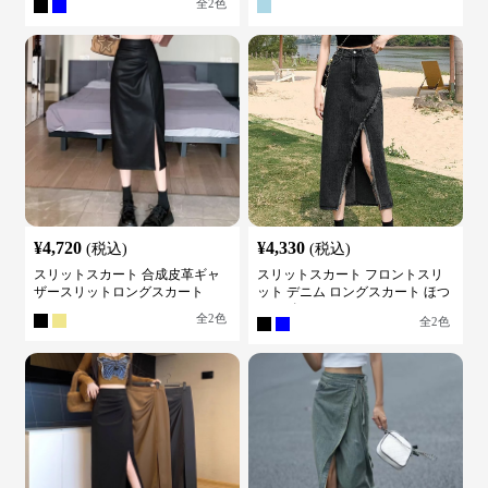
全
2
色
¥
4,720
¥
4,330
(税込)
(税込)
スリットスカート 合成皮革ギャ
スリットスカート フロントスリ
ザースリットロングスカート
ット デニム ロングスカート ほつ
れデザイン
全
2
色
全
2
色