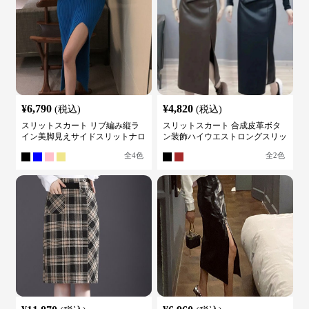
¥
6,790
¥
4,820
(税込)
(税込)
スリットスカート リブ編み縦ラ
スリットスカート 合成皮革ボタ
イン美脚見えサイドスリットナロ
ン装飾ハイウエストロングスリッ
ースカート
トスカート
全
4
色
全
2
色