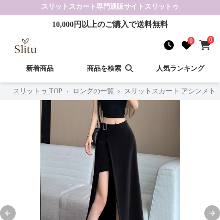
スリットスカート
専門通販サイト
スリットゥ
10,000
円以上のご購入で送料無料
0
0
新着商品
商品を検索
人気ランキング
スリットゥ TOP
›
ロングの一覧
›
スリットスカート アシンメト
Previous slide
Nex