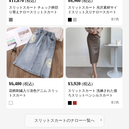
¥
11,870
¥
6,960
(税込)
(税込)
スリットスカート チェック柄切
スリットスカート 光沢素材サイ
り替えナロースリットスカート
ドスリット入りナロースカート
全
2
色
¥
6,480
¥
3,920
(税込)
(税込)
花柄刺繍入り淡色デニム スリッ
スリットスカート 洗練された後
トスカート
ろスリットペンシルスカート
全
2
色
›
スリットスカート
の
ナロー
一覧へ