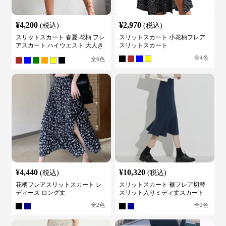
¥
4,200
¥
2,970
(税込)
(税込)
スリットスカート 春夏 花柄 フレ
スリットスカート 小花柄フレア
アスカート ハイウエスト 大人き
スリットスカート
れいめ
全
4
色
全
6
色
¥
4,440
¥
10,320
(税込)
(税込)
花柄フレアスリットスカート レ
スリットスカート 裾フレア切替
ディース ロング丈
スリット入りミディ丈スカート
全
2
色
全
2
色