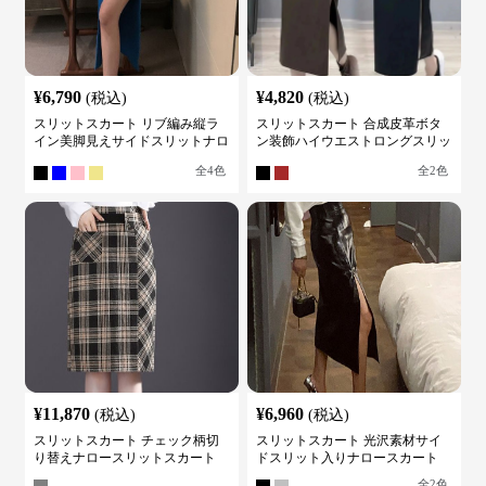
¥
6,790
¥
4,820
(税込)
(税込)
スリットスカート リブ編み縦ラ
スリットスカート 合成皮革ボタ
イン美脚見えサイドスリットナロ
ン装飾ハイウエストロングスリッ
ースカート
トスカート
全
4
色
全
2
色
¥
11,870
¥
6,960
(税込)
(税込)
スリットスカート チェック柄切
スリットスカート 光沢素材サイ
り替えナロースリットスカート
ドスリット入りナロースカート
全
2
色