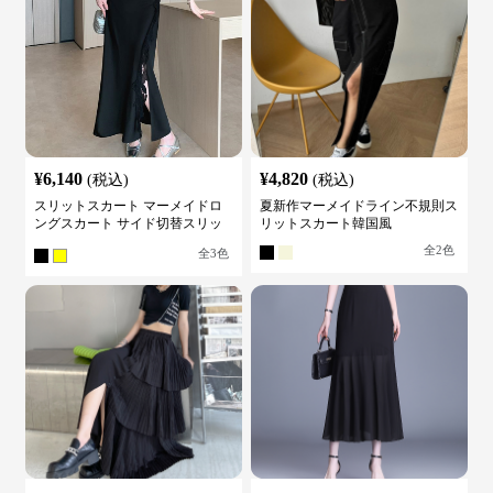
¥
6,140
¥
4,820
(税込)
(税込)
スリットスカート マーメイドロ
夏新作マーメイドライン不規則ス
ングスカート サイド切替スリッ
リットスカート韓国風
ト ハイウエスト
全
2
色
全
3
色