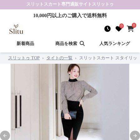
スリットスカート
専門通販サイト
スリットゥ
10,000
円以上のご購入で送料無料
0
0
新着商品
商品を検索
人気ランキング
スリットゥ TOP
›
タイトの一覧
›
スリットスカート スタイリッ
Previous slide
Nex