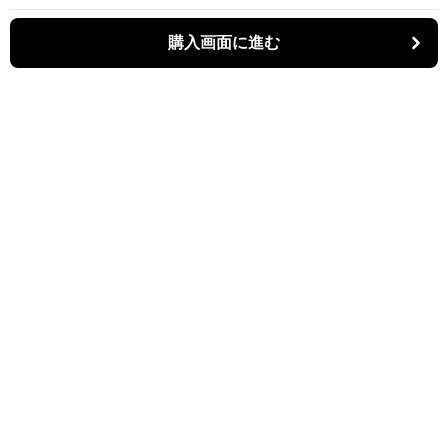
購入画面に進む
購入画面に進む
スリットゥ
について
会社概要
利用規約