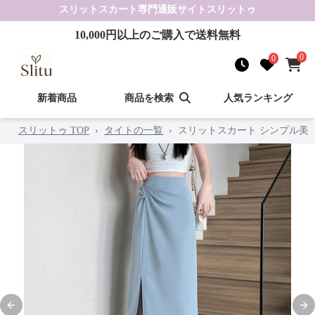
スリットスカート
専門通販サイト
スリットゥ
10,000
円以上のご購入で送料無料
0
0
新着商品
商品を検索
人気ランキング
スリットゥ TOP
›
タイトの一覧
›
スリットスカート シンプル美
Previous slide
Nex