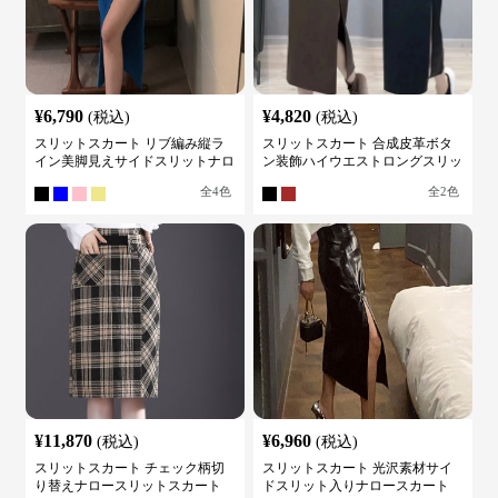
¥
6,790
¥
4,820
(税込)
(税込)
スリットスカート リブ編み縦ラ
スリットスカート 合成皮革ボタ
イン美脚見えサイドスリットナロ
ン装飾ハイウエストロングスリッ
ースカート
トスカート
全
4
色
全
2
色
¥
11,870
¥
6,960
(税込)
(税込)
スリットスカート チェック柄切
スリットスカート 光沢素材サイ
り替えナロースリットスカート
ドスリット入りナロースカート