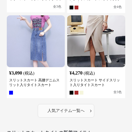
スカート
膝下丈
全
3
色
全
4
色
¥
3,090
¥
4,270
(税込)
(税込)
スリットスカート 高腰デニムス
スリットスカート サイドスリッ
リット入りタイトスカート
ト入りタイトスカート
全
3
色
›
人気アイテム一覧へ