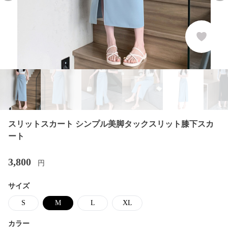
スリットスカート シンプル美脚タックスリット膝下スカ
ート
3,800
円
サイズ
S
M
L
XL
カラー