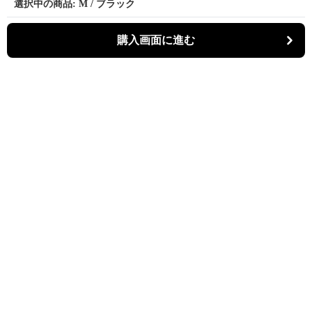
選択中の商品: M / ブラック
選択中の商品: M / ブラック
購入画面に進む
購入画面に進む
スリットゥ
について
会社概要
利用規約