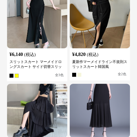
¥
6,140
¥
4,820
(税込)
(税込)
スリットスカート マーメイドロ
夏新作マーメイドライン不規則ス
ングスカート サイド切替スリッ
リットスカート韓国風
ト ハイウエスト
全
2
色
全
3
色