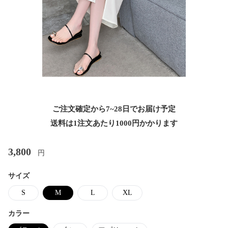
ご注文確定から7~28日でお届け予定
送料は1注文あたり
1000
円かかります
3,800
円
サイズ
S
M
L
XL
カラー