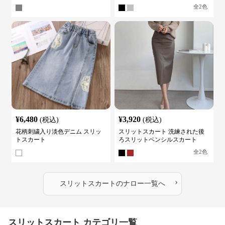
全
2
色
¥
6,480
¥
3,920
(税込)
(税込)
花柄刺繍入り淡色デニム スリッ
スリットスカート 洗練された後
トスカート
ろスリットペンシルスカート
全
2
色
›
スリットスカート
の
ナロー
一覧へ
スリットスカート カテゴリ一覧