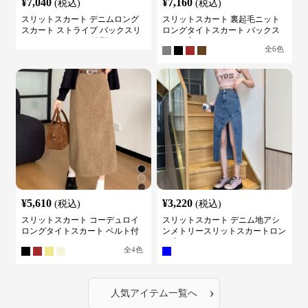
¥
7,040
¥
7,160
(税込)
(税込)
スリットスカート デニムロング
スリットスカート 裏起毛ニット
スカート ストライプ バックスリ
ロングタイトスカート バックス
ット ハイウェスト 体型カバー レ
リット入り
全
6
色
ディース
¥
5,610
¥
3,220
(税込)
(税込)
スリットスカート コーデュロイ
スリットスカート デニム地アシ
ロングタイトスカート ベルト付
ンメトリースリットスカートロン
き バックスリット
グ丈
全
4
色
›
人気アイテム一覧へ