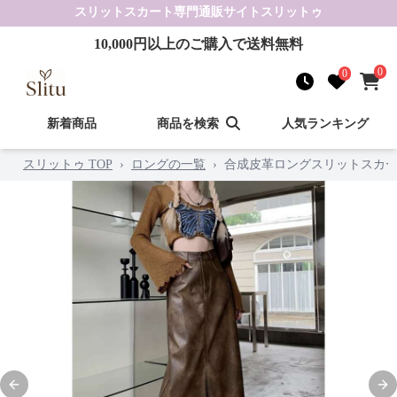
スリットスカート
専門通販サイト
スリットゥ
10,000
円以上のご購入で送料無料
0
0
新着商品
商品を検索
人気ランキング
スリットゥ TOP
›
ロングの一覧
›
合成皮革ロングスリットスカ
Previous slide
Nex