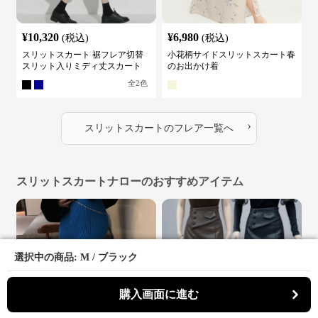
¥
10,320
¥
6,980
(税込)
(税込)
スリットスカート 裾フレア切替
小花柄サイドスリットスカート春
スリット入りミディ丈スカート
のお出かけ着
全
2
色
›
スリットスカート
の
フレア
一覧へ
スリットスカートナローのおすすめアイテム
選択中の商品: M / ブラック
選択中の商品: M / ブラック
購入画面に進む
購入画面に進む