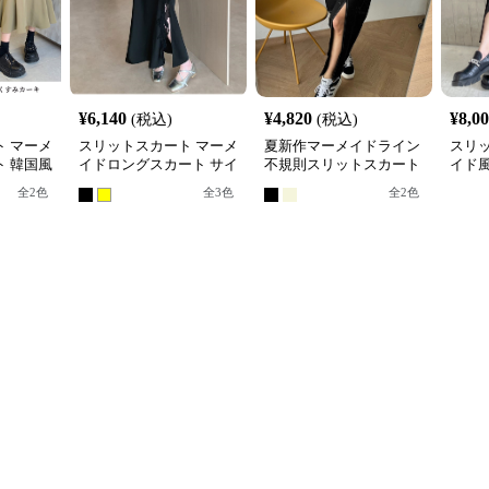
¥
6,140
¥
4,820
¥
8,0
(税込)
(税込)
 マーメ
スリットスカート マーメ
夏新作マーメイドライン
スリ
 韓国風
イドロングスカート サイ
不規則スリットスカート
イド
ド切替スリット ハイウエ
韓国風
ート
全
2
色
全
3
色
全
2
色
スト