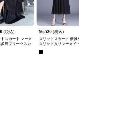
00
¥
6,520
¥
15,340
(税込)
(税込)
(税込)
ットスカート マーメ
スリットスカート 優雅な
スリットスカート 優美
風多層プリーツスカ
スリット入りマーメイド
ルエット スリットマー
不規則デザイン
スカート
イド