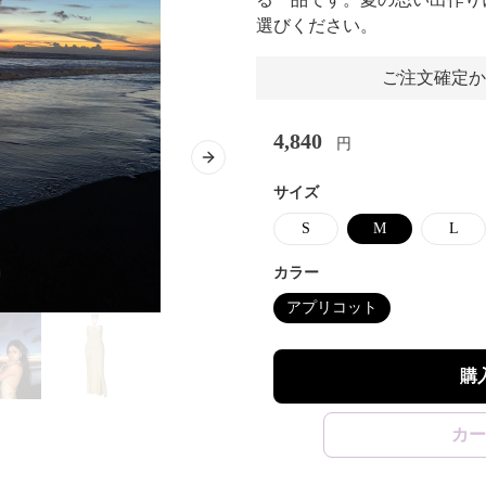
選びください。
ご注文確定か
4,840
円
Next slide
サイズ
S
M
L
カラー
アプリコット
購
カー