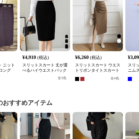
¥
4,910
¥
6,260
¥
3,0
(税込)
(税込)
 ニット
スリットスカート 丈が選
スリットスカート ウエス
スリ
ロング
べるハイウエストバック
トリボンタイトスカート
ニム
ウエスト
スリットタイトスカート
スリット入り膝下丈
スカ
全
3
色
全
4
色
のおすすめアイテム