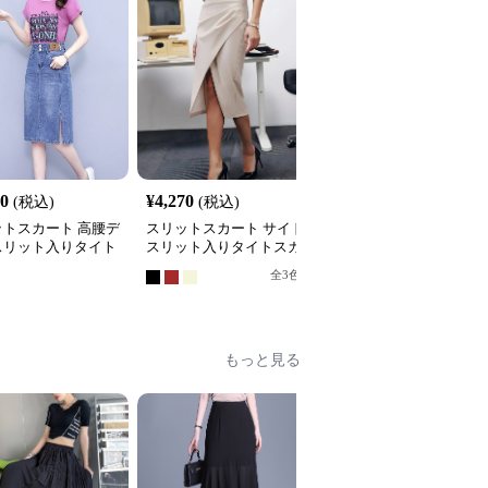
90
¥
4,270
¥
5,150
(税込)
(税込)
(税込)
ットスカート 高腰デ
スリットスカート サイド
スリットスカート ダメ
スリット入りタイト
スリット入りタイトスカ
ジ加工デニムスリットス
ート
ート
カート
全
3
色
もっと見る