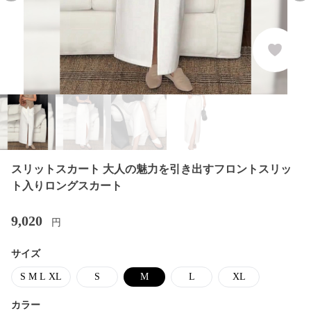
スリットスカート 大人の魅力を引き出すフロントスリッ
ト入りロングスカート
9,020
円
サイズ
S M L XL
S
M
L
XL
カラー