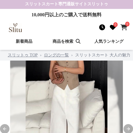
スリットスカート
専門通販サイト
スリットゥ
10,000
円以上のご購入で送料無料
0
0
新着商品
商品を検索
人気ランキング
スリットゥ TOP
›
ロングの一覧
›
スリットスカート 大人の魅力
Previous slide
Nex