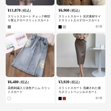
¥
11,870
¥
6,960
(税込)
(税込)
スリットスカート チェック柄切
スリットスカート 光沢素材サイ
り替えナロースリットスカート
ドスリット入りナロースカート
全
2
色
¥
6,480
¥
3,920
(税込)
(税込)
花柄刺繍入り淡色デニム スリッ
スリットスカート 洗練された後
トスカート
ろスリットペンシルスカート
全
2
色