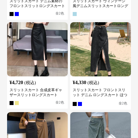
スリットスカート デニム素材の
スリットスカート ヴィンテージ
フロントスリットロングスカート
風デニムスリットスカートロング
全
2
色
¥
4,720
¥
4,330
(税込)
(税込)
スリットスカート 合成皮革ギャ
スリットスカート フロントスリ
ザースリットロングスカート
ット デニム ロングスカート ほつ
れデザイン
全
2
色
全
2
色