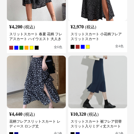
¥
4,200
¥
2,970
(税込)
(税込)
スリットスカート 春夏 花柄 フレ
スリットスカート 小花柄フレア
アスカート ハイウエスト 大人き
スリットスカート
れいめ
全
4
色
全
6
色
¥
4,440
¥
10,320
(税込)
(税込)
花柄フレアスリットスカート レ
スリットスカート 裾フレア切替
ディース ロング丈
スリット入りミディ丈スカート
全
2
色
全
2
色