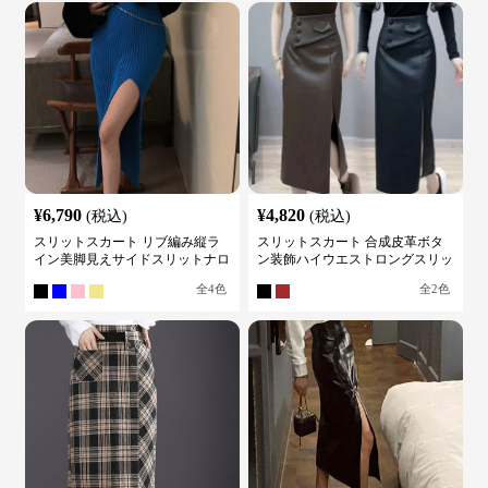
¥
6,790
¥
4,820
(税込)
(税込)
スリットスカート リブ編み縦ラ
スリットスカート 合成皮革ボタ
イン美脚見えサイドスリットナロ
ン装飾ハイウエストロングスリッ
ースカート
トスカート
全
4
色
全
2
色