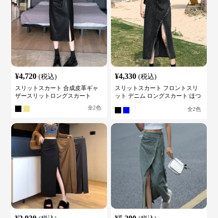
¥
4,720
¥
4,330
(税込)
(税込)
スリットスカート 合成皮革ギャ
スリットスカート フロントスリ
ザースリットロングスカート
ット デニム ロングスカート ほつ
れデザイン
全
2
色
全
2
色