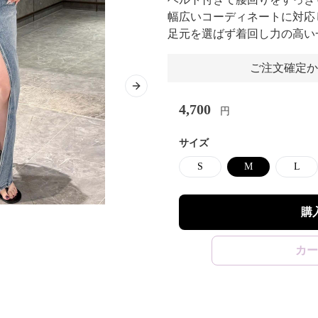
幅広いコーディネートに対応
足元を選ばず着回し力の高い
ご注文確定か
Next slide
4,700
円
サイズ
S
M
L
購
カー