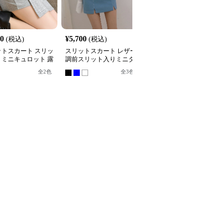
90
¥
5,700
¥
7,380
(税込)
(税込)
(税込)
ットスカート スリッ
スリットスカート レザー
スリットスカート サイ
りミニキュロット 露
調前スリット入りミニタ
スリット入りタイトミニ
止タイプ
イトスカート
スカート
全
2
色
全
3
色
全
5
色