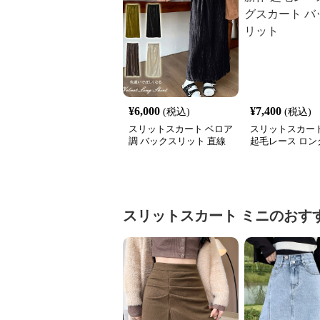
¥
6,000
¥
7,400
(税込)
(税込)
スリットスカート ベロア
スリットスカート
調 バックスリット 直線
起毛レース ロン
シルエット ロングスカー
ト バックスリッ
ト 新作
スリットスカート
ミニ
のおす