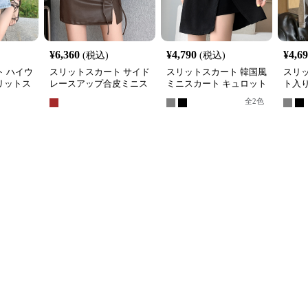
¥
6,360
¥
4,790
¥
4,6
(税込)
(税込)
 ハイウ
スリットスカート サイド
スリットスカート 韓国風
スリ
リットス
レースアップ合皮ミニス
ミニスカート キュロット
ト入
カート
スリット入り
出防
全
2
色