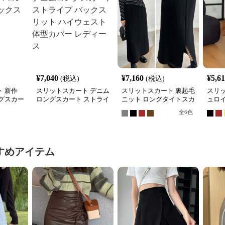
¥
7,040
¥
7,160
¥
5,6
(税込)
(税込)
 新作
スリットスカート デニム
スリットスカート 裏起毛
スリ
グスカー
ロングスカート ストライ
ニット ロングタイトスカ
ュロ
ト
プ バックスリット ハイ
ート バックスリット入り
ート 
全
6
色
ウェスト 体型カバー レ
スリ
ディース
すめアイテム