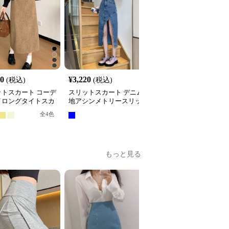
10
¥
3,220
¥
3,430
(税込)
(税込)
(税込)
ットスカート コーデ
スリットスカート デニム
スリットスカート デニ
イロングタイトスカ
地アシンメトリースリッ
素材フロントスリットロ
ベルト付き バック
トスカートロング丈
ングスカート
全
4
色
ット
もっと見る