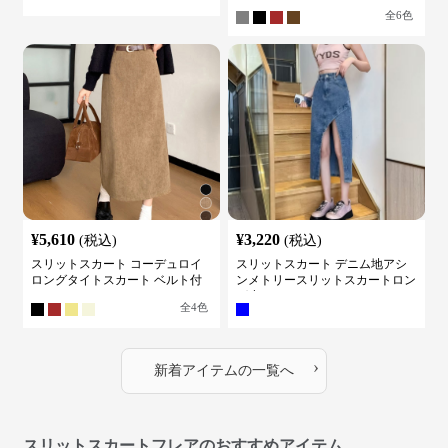
ット ハイウェスト 体型カバー レ
リット入り
全
6
色
ディース
¥
5,610
¥
3,220
(税込)
(税込)
スリットスカート コーデュロイ
スリットスカート デニム地アシ
ロングタイトスカート ベルト付
ンメトリースリットスカートロン
き バックスリット
グ丈
全
4
色
›
新着アイテムの一覧へ
スリットスカートフレアのおすすめアイテム