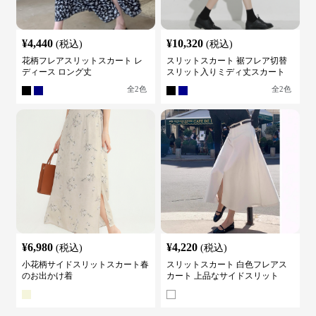
¥
4,440
¥
10,320
(税込)
(税込)
花柄フレアスリットスカート レ
スリットスカート 裾フレア切替
ディース ロング丈
スリット入りミディ丈スカート
全
2
色
全
2
色
¥
6,980
¥
4,220
(税込)
(税込)
小花柄サイドスリットスカート春
スリットスカート 白色フレアス
のお出かけ着
カート 上品なサイドスリット