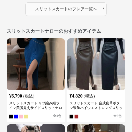
›
スリットスカート
の
フレア
一覧へ
スリットスカートナローのおすすめアイテム
¥
6,790
¥
4,820
(税込)
(税込)
スリットスカート リブ編み縦ラ
スリットスカート 合成皮革ボタ
イン美脚見えサイドスリットナロ
ン装飾ハイウエストロングスリッ
ースカート
トスカート
全
4
色
全
2
色