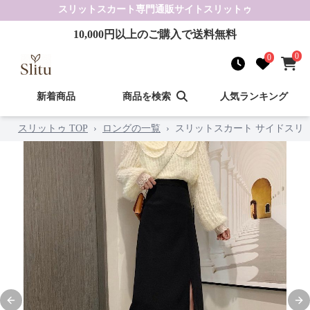
スリットスカート
専門通販サイト
スリットゥ
10,000
円以上のご購入で送料無料
0
0
新着商品
商品を検索
人気ランキング
スリットゥ TOP
›
ロングの一覧
›
スリットスカート サイドスリ
Previous slide
Nex