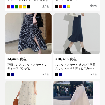
アスカート ハイウエスト 大人き
スリットスカート
れいめ
全
4
色
全
6
色
¥
4,440
¥
10,320
(税込)
(税込)
花柄フレアスリットスカート レ
スリットスカート 裾フレア切替
ディース ロング丈
スリット入りミディ丈スカート
全
2
色
全
2
色