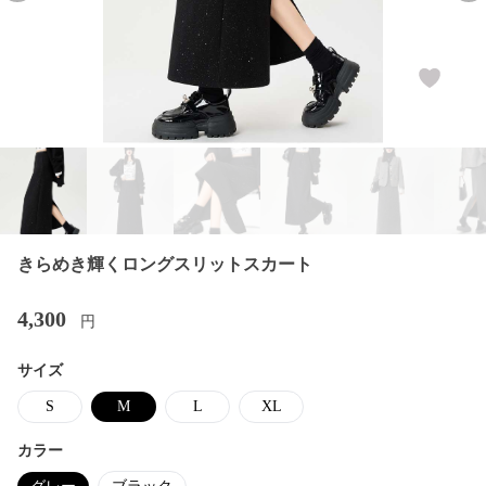
きらめき輝くロングスリットスカート
4,300
円
サイズ
S
M
L
XL
カラー