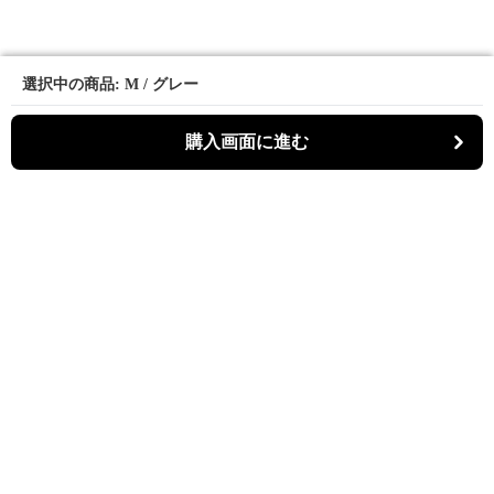
選択中の商品: M / グレー
選択中の商品: M / グレー
購入画面に進む
購入画面に進む
スリットゥ
について
会社概要