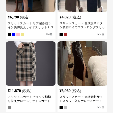
¥
6,790
¥
4,820
(税込)
(税込)
スリットスカート リブ編み縦ラ
スリットスカート 合成皮革ボタ
イン美脚見えサイドスリットナロ
ン装飾ハイウエストロングスリッ
ースカート
トスカート
全
4
色
全
2
色
¥
11,870
¥
6,960
(税込)
(税込)
スリットスカート チェック柄切
スリットスカート 光沢素材サイ
り替えナロースリットスカート
ドスリット入りナロースカート
全
2
色