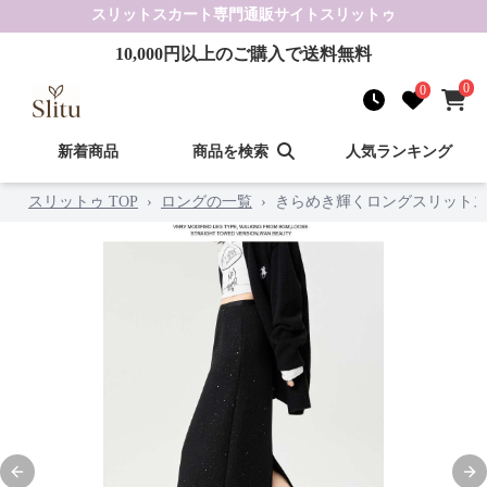
スリットスカート
専門通販サイト
スリットゥ
10,000
円以上のご購入で送料無料
0
0
新着商品
商品を検索
人気ランキング
スリットゥ TOP
›
ロングの一覧
›
きらめき輝くロングスリット
Previous slide
Nex