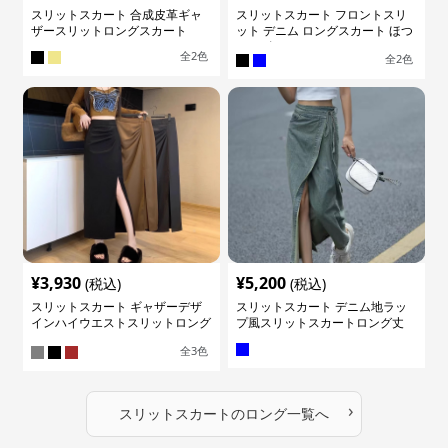
スリットスカート 合成皮革ギャ
スリットスカート フロントスリ
ザースリットロングスカート
ット デニム ロングスカート ほつ
れデザイン
全
2
色
全
2
色
¥
3,930
¥
5,200
(税込)
(税込)
スリットスカート ギャザーデザ
スリットスカート デニム地ラッ
インハイウエストスリットロング
プ風スリットスカートロング丈
スカート
全
3
色
›
スリットスカート
の
ロング
一覧へ