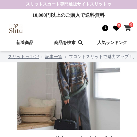
スリットスカート
専門通販サイト
スリットゥ
10,000
円以上のご購入で送料無料
0
0
新着商品
商品を検索
人気ランキング
スリットゥ TOP
›
記事一覧
›
フロントスリットで魅力アップ！大