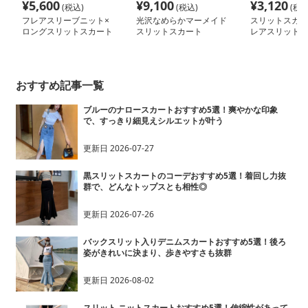
¥
5,600
¥
9,100
¥
3,120
(税込)
(税込)
(税込
フレアスリーブニット×
光沢なめらかマーメイド
スリットスカー
ロングスリットスカート
スリットスカート
レアスリットマ
膝下スカート
おすすめ記事一覧
ブルーのナロースカートおすすめ5選！爽やかな印象
で、すっきり細見えシルエットが叶う
更新日
2026-07-27
黒スリットスカートのコーデおすすめ5選！着回し力抜
群で、どんなトップスとも相性◎
更新日
2026-07-26
バックスリット入りデニムスカートおすすめ5選！後ろ
姿がきれいに決まり、歩きやすさも抜群
更新日
2026-08-02
スリット ニットスカートおすすめ5選！伸縮性があって