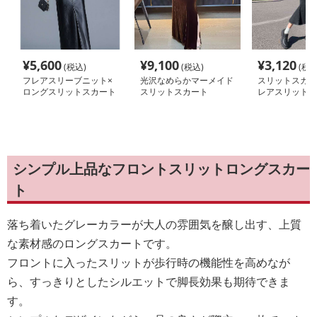
¥
5,600
¥
9,100
¥
3,120
(税込)
(税込)
(税込
フレアスリーブニット×
光沢なめらかマーメイド
スリットスカー
ロングスリットスカート
スリットスカート
レアスリットマ
膝下スカート
シンプル上品なフロントスリットロングスカー
ト
落ち着いたグレーカラーが大人の雰囲気を醸し出す、上質
な素材感のロングスカートです。
フロントに入ったスリットが歩行時の機能性を高めなが
ら、すっきりとしたシルエットで脚長効果も期待できま
す。