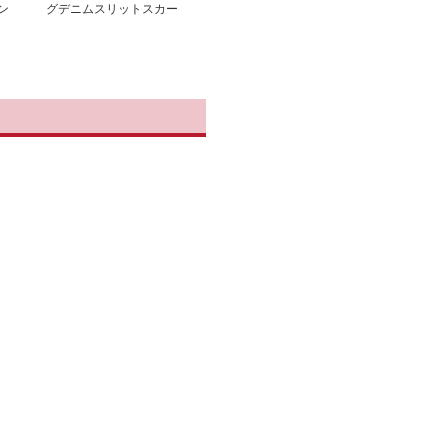
ン
グデニムスリットスカー
ト