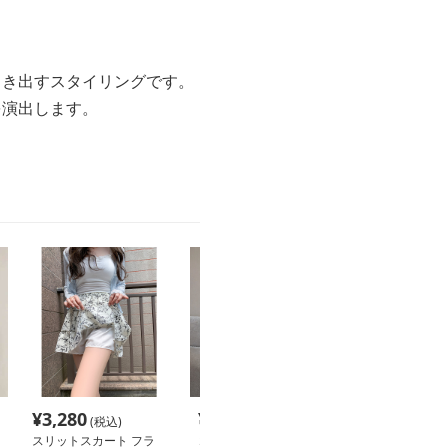
引き出すスタイリングです。
を演出します。
¥
3,280
¥
2,680
¥
9,240
(税込)
(税込)
(税込
スリットスカート フラ
コーデュロイミニスリッ
スリットスカー