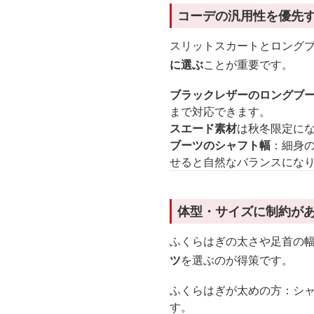
コーデの汎用性を優先
スリットスカートとロング
に選ぶ
ことが重要です。
ブラックレザーのロングブ
まで対応できます。
スエード素材
は秋冬限定に
ブーツのシャフト幅
：細身
せると自然なバランスにな
体型・サイズに制約が
ふくらはぎの太さや足首の
ツ
を選ぶのが得策です。
ふくらはぎが太めの方：シャ
す。