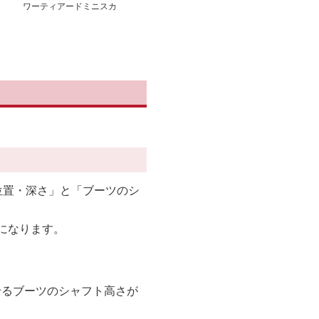
ワーティアードミニスカ
トスカート
ス縁取りフード
ート
ットワンピース
位置・深さ」と「ブーツのシ
になります。
せるブーツのシャフト高さが