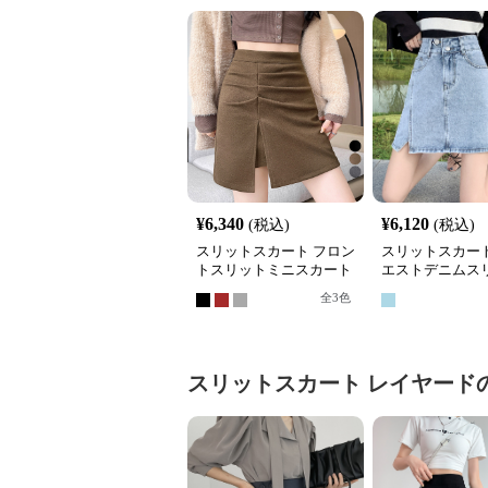
¥
6,340
¥
6,120
(税込)
(税込)
スリットスカート フロン
スリットスカート
トスリットミニスカート
エストデニムス
無地ハイウエストタイト
カートミニ
全
3
色
スリットスカート
レイヤード