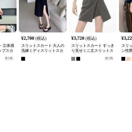
¥
2,700
¥
3,720
¥
3,2
(税込)
(税込)
 立体感
スリットスカート 大人の
スリットスカート すっき
スリ
ップスカ
洗練ミディスリットスカ
り見せミニ丈スリットス
ン性
ート
カート
ット
全
2
色
全
2
色