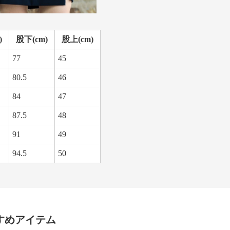
)
股下(cm)
股上(cm)
77
45
80.5
46
84
47
87.5
48
91
49
94.5
50
すめアイテム