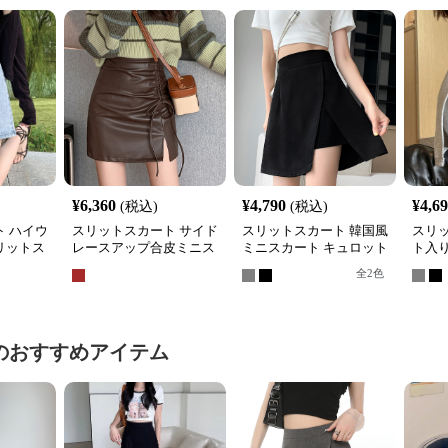
¥
6,360
¥
4,790
¥
4,6
(税込)
(税込)
 ハイウ
スリットスカート サイド
スリットスカート 韓国風
スリ
リットス
レースアップ合皮ミニス
ミニスカート キュロット
ト入
カート
スリット入り
出防
全
2
色
のおすすめアイテム