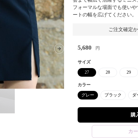
フォーマルな場面でも使いや
ートの幅を広げてください。
ご注文確定か
5,680
円
Next slide
サイズ
27
28
29
カラー
グレー
ブラック
ダ
購
カー