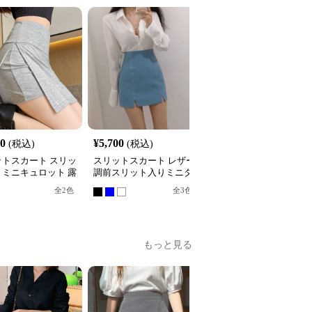
90
¥
5,700
¥
7,380
(税込)
(税込)
(税込)
ットスカート スリッ
スリットスカート レザー
スリットスカート サイ
りミニキュロット 露
調前スリット入りミニタ
スリット入りタイトミニ
止タイプ
イトスカート
スカート
全
2
色
全
3
色
全
5
色
もっと見る