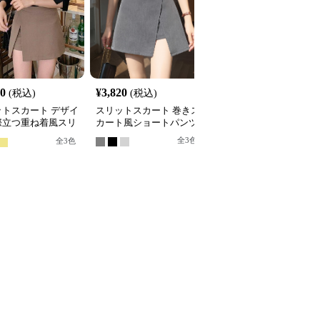
20
¥
3,820
¥
2,700
(税込)
(税込)
(税込)
ットスカート デザイ
スリットスカート 巻きス
スリットスカート 大胆
際立つ重ね着風スリ
カート風ショートパンツ
リット レイヤードスカ
ト
全
3
色
全
3
色