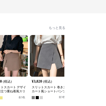
もっと見る
20
¥
3,820
¥
2,700
(税込)
(税込)
(税込)
ットスカート デザイ
スリットスカート 巻きス
スリットスカート 大胆
際立つ重ね着風スリ
カート風ショートパンツ
リット レイヤードスカ
ト
全
3
色
全
3
色