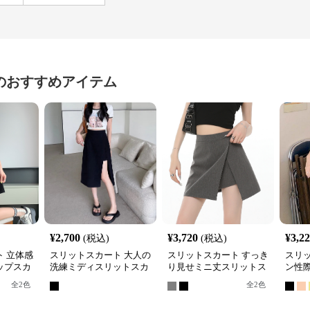
のおすすめアイテム
¥
2,700
¥
3,720
¥
3,2
(税込)
(税込)
 立体感
スリットスカート 大人の
スリットスカート すっき
スリ
ップスカ
洗練ミディスリットスカ
り見せミニ丈スリットス
ン性
ート
カート
ット
全
2
色
全
2
色