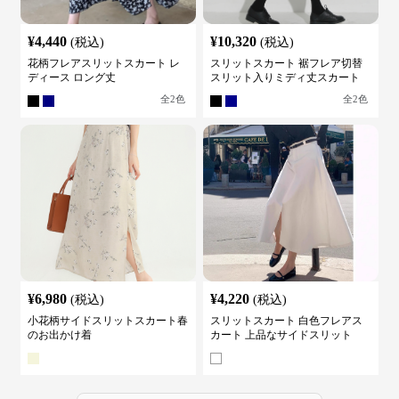
¥
4,440
¥
10,320
(税込)
(税込)
花柄フレアスリットスカート レ
スリットスカート 裾フレア切替
ディース ロング丈
スリット入りミディ丈スカート
全
2
色
全
2
色
¥
6,980
¥
4,220
(税込)
(税込)
小花柄サイドスリットスカート春
スリットスカート 白色フレアス
のお出かけ着
カート 上品なサイドスリット