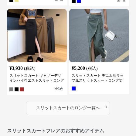
全
2
色
¥
3,930
¥
5,200
(税込)
(税込)
スリットスカート ギャザーデザ
スリットスカート デニム地ラッ
インハイウエストスリットロング
プ風スリットスカートロング丈
スカート
全
3
色
›
スリットスカート
の
ロング
一覧へ
スリットスカートフレアのおすすめアイテム