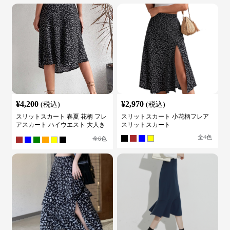
¥
4,200
¥
2,970
(税込)
(税込)
スリットスカート 春夏 花柄 フレ
スリットスカート 小花柄フレア
アスカート ハイウエスト 大人き
スリットスカート
れいめ
全
4
色
全
6
色