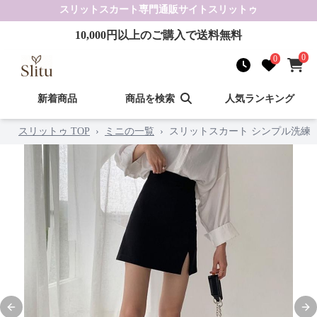
スリットスカート
専門通販サイト
スリットゥ
10,000
円以上のご購入で送料無料
0
0
新着商品
商品を検索
人気ランキング
スリットゥ TOP
›
ミニの一覧
›
スリットスカート シンプル洗練
Previous slide
Nex