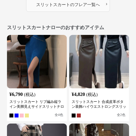
›
スリットスカート
の
フレア
一覧へ
スリットスカートナローのおすすめアイテム
¥
6,790
¥
4,820
(税込)
(税込)
スリットスカート リブ編み縦ラ
スリットスカート 合成皮革ボタ
イン美脚見えサイドスリットナロ
ン装飾ハイウエストロングスリッ
ースカート
トスカート
全
4
色
全
2
色