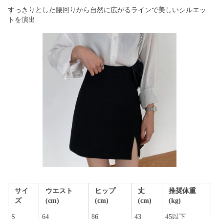
すっきりとした腰回りから自然に広がるラインで美しいシルエッ
トを演出
サイ
ウエスト
ヒップ
丈
推奨体重
ズ
(cm)
(cm)
(cm)
(kg)
S
64
86
43
45以下