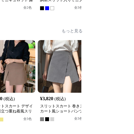
止タイプ
イトスカート
スカート
全
2
色
全
3
色
全
5
色
もっと見る
20
¥
3,820
¥
2,700
(税込)
(税込)
(税込)
ットスカート デザイ
スリットスカート 巻きス
スリットスカート 大胆
際立つ重ね着風スリ
カート風ショートパンツ
リット レイヤードスカ
ト
全
3
色
全
3
色