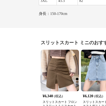
3XL
45.5
82
身長：150-170cm
スリットスカート
ミニ
のおす
¥
6,340
¥
6,120
(税込)
(税込)
スリットスカート フロン
スリットスカート
トスリットミニスカート
エストデニムス