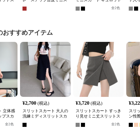
カート
スリット入り
出防
全
2
色
のおすすめアイテム
¥
2,700
¥
3,720
¥
3,2
(税込)
(税込)
 立体感
スリットスカート 大人の
スリットスカート すっき
スリ
ップスカ
洗練ミディスリットスカ
り見せミニ丈スリットス
ン性
ート
カート
ット
全
2
色
全
2
色