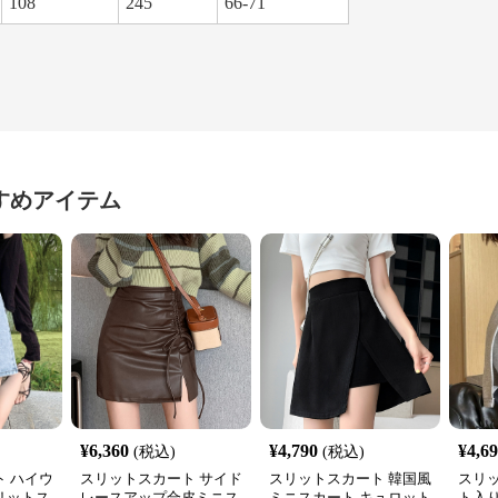
108
245
66-71
すめアイテム
¥
6,360
¥
4,790
¥
4,6
(税込)
(税込)
 ハイウ
スリットスカート サイド
スリットスカート 韓国風
スリ
リットス
レースアップ合皮ミニス
ミニスカート キュロット
ト入