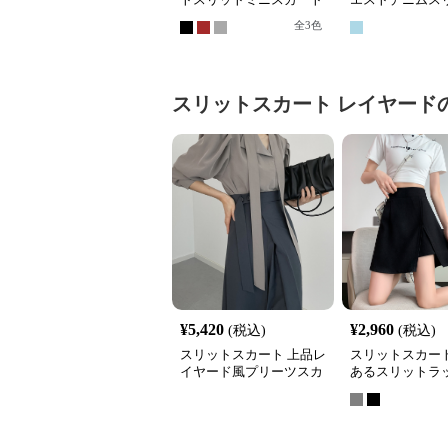
無地ハイウエストタイト
カートミニ
全
3
色
スリットスカート
レイヤード
¥
5,420
¥
2,960
(税込)
(税込)
スリットスカート 上品レ
スリットスカート
イヤード風プリーツスカ
あるスリットラ
ート大人の三色展開
ート